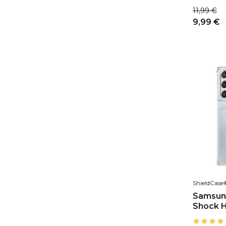
11,99 €
9,99 €
ShieldCase
Samsung
Shock H