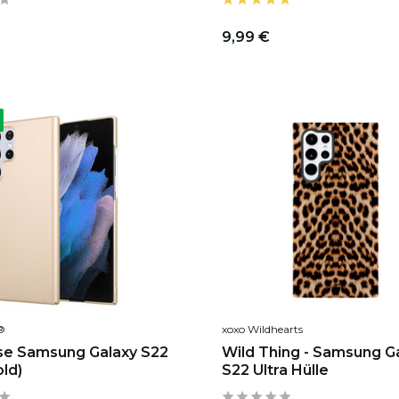
9,99 €
®
xoxo Wildhearts
se Samsung Galaxy S22
Wild Thing - Samsung G
old)
S22 Ultra Hülle