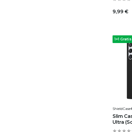
9,99 €
1+1 Gratis
ShieldCase
Slim Ca
Ultra (