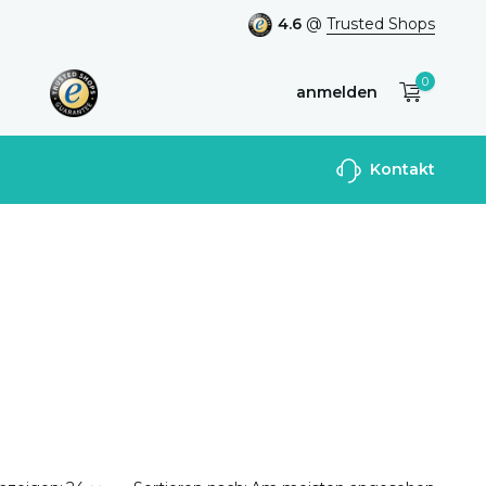
4.6
@
Trusted Shops
0
anmelden
Benutzerkonto
Kontakt
anlegen