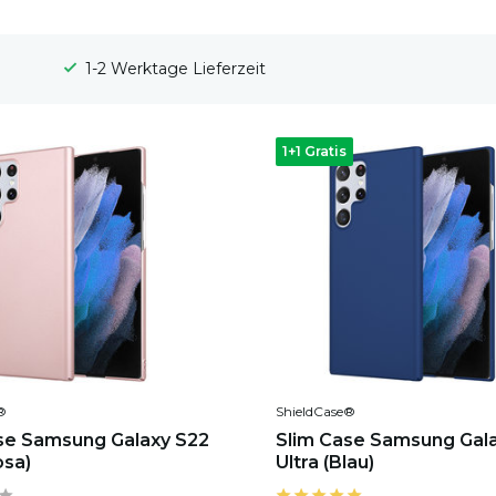
100 Tage Widerrufsrecht
1+1 Gratis
®
ShieldCase®
se Samsung Galaxy S22
Slim Case Samsung Gal
osa)
Ultra (Blau)