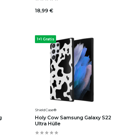
18,99 €
1+1 Gratis
ShieldCase®
g
Holy Cow Samsung Galaxy S22
Ultra Hülle