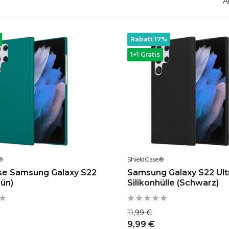
e
A
Rabatt 17%
1+1 Gratis
®
ShieldCase®
se Samsung Galaxy S22
Samsung Galaxy S22 Ult
rün)
Silikonhülle (Schwarz)
11,99 €
9,99 €