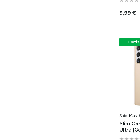
9,99 €
1+1 Gratis
ShieldCase
Slim Ca
Ultra (G