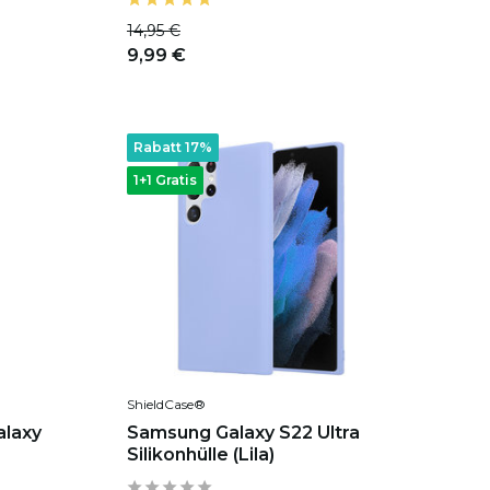
14,95 €
9,99 €
Rabatt 17%
1+1 Gratis
ShieldCase®
alaxy
Samsung Galaxy S22 Ultra
Silikonhülle (Lila)