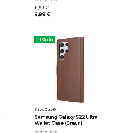
11,99 €
9,99 €
1+1 Gratis
ShieldCase®
g
Samsung Galaxy S22 Ultra
Wallet Case (Braun)