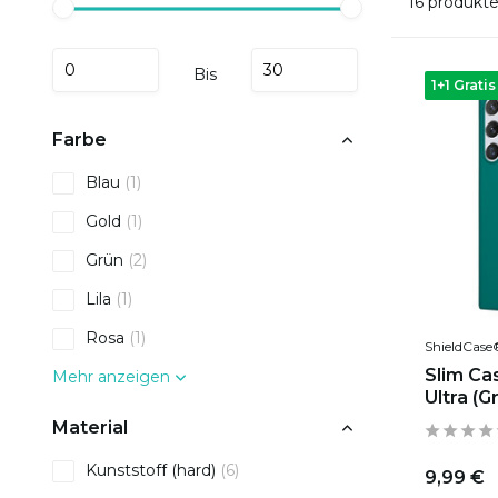
16 produkt
Bis
1+1 Gratis
Farbe
Blau
(1)
Gold
(1)
Grün
(2)
Lila
(1)
Rosa
(1)
ShieldCase
Slim Ca
Mehr anzeigen
Ultra (G
Material
Kunststoff (hard)
(6)
9,99 €