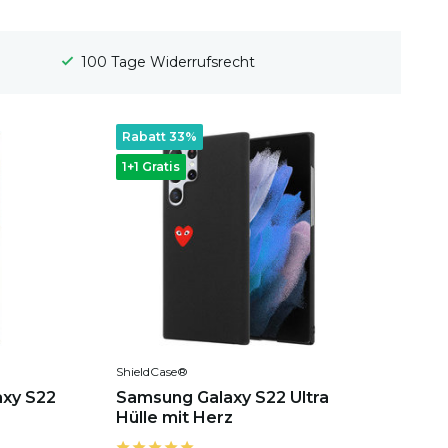
Gratis Versand
Rabatt 33%
1+1 Gratis
ShieldCase®
axy S22
Samsung Galaxy S22 Ultra
Hülle mit Herz