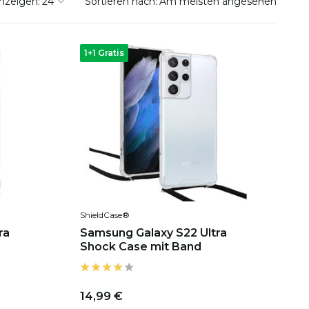
nzeigen:
Sortieren nach:
1+1 Gratis
ShieldCase®
ra
Samsung Galaxy S22 Ultra
Shock Case mit Band
14,99 €