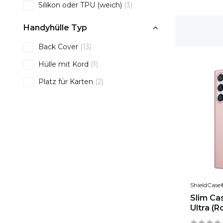
Silikon oder TPU (weich)
(3)
Handyhülle Typ
1-2 Werktage Lieferzeit
Back Cover
(13)
Hülle mit Kord
(1)
Platz für Karten
(2)
ShieldCase
Slim Ca
Ultra (R