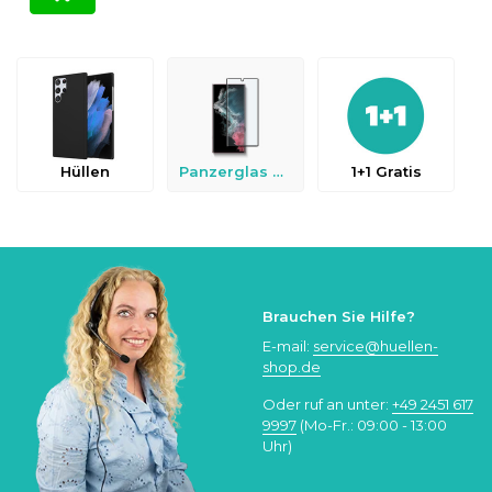
Hüllen
Panzerglas & Schutzfolien
1+1 Gratis
Brauchen Sie Hilfe?
E-mail:
service@huellen-
shop.de
Oder ruf an unter:
+49 2451 617
9997
(Mo-Fr.: 09:00 - 13:00
Uhr)