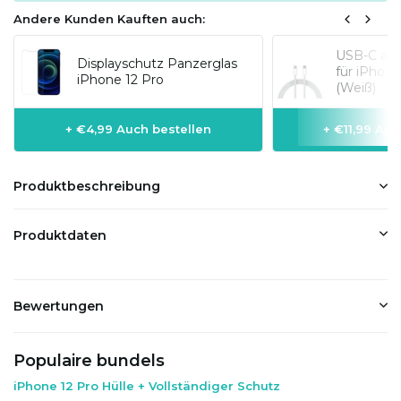
Andere Kunden Kauften auch:
USB-C auf
Displayschutz Panzerglas
für iPhon
iPhone 12 Pro
(Weiß)
+ €4,99 Auch bestellen
+ €11,99 Auc
Produktbeschreibung
Produktdaten
Bewertungen
Populaire bundels
iPhone 12 Pro Hülle + Vollständiger Schutz