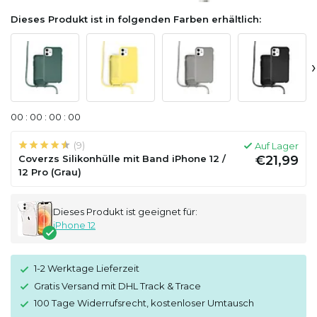
Dieses Produkt ist in folgenden Farben erhältlich:
›
0
0
:
0
0
:
0
0
:
0
0
(9)
Auf Lager
Coverzs Silikonhülle mit Band iPhone 12 /
€21,99
12 Pro (Grau)
Dieses Produkt ist geeignet für:
iPhone 12
1-2 Werktage Lieferzeit
Gratis Versand mit DHL Track & Trace
100 Tage Widerrufsrecht, kostenloser Umtausch