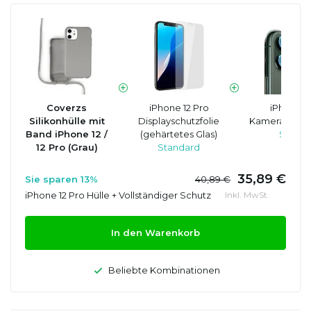
Coverzs
iPhone 12 Pro
iPhone 1
Silikonhülle mit
Displayschutzfolie
Kameraobjekt
Band iPhone 12 /
(gehärtetes Glas)
Standa
12 Pro (Grau)
Standard
35,89 €
Sie sparen 13%
40,89 €
iPhone 12 Pro Hülle + Vollständiger Schutz
Inkl. MwSt.
In den Warenkorb
Beliebte Kombinationen