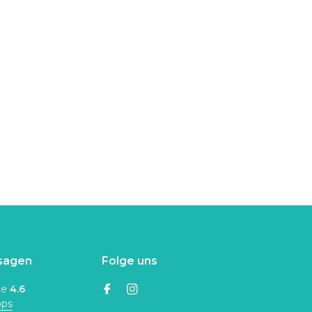
sagen
Folge uns
ne
4.6
ops