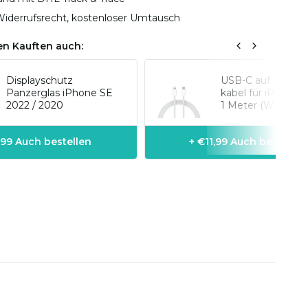
iderrufsrecht, kostenloser Umtausch
n Kauften auch:
Displayschutz
USB-C auf Lightn
Panzerglas iPhone SE
kabel für iPhone-
2022 / 2020
1 Meter (Weiß)
,99 Auch bestellen
+ €11,99 Auch bestellen