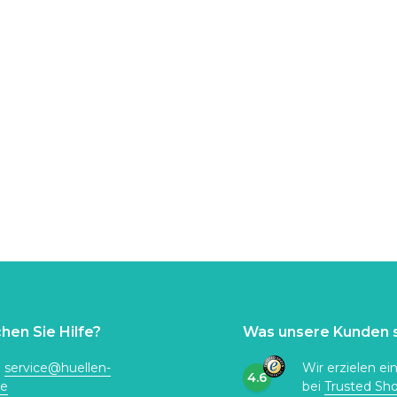
hen Sie Hilfe?
Was unsere Kunden 
:
service@huellen-
Wir erzielen ei
4.6
de
bei
Trusted Sh