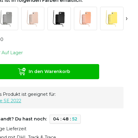
t ist in folgenden Farben erhältlich:
›
0
0
Auf Lager
In den Warenkorb
 Produkt ist geeignet für:
e SE 2022
sandt? Du hast noch:
0
4
:
4
8
:
5
1
ge Lieferzeit
sand mit DHL Track & Trace