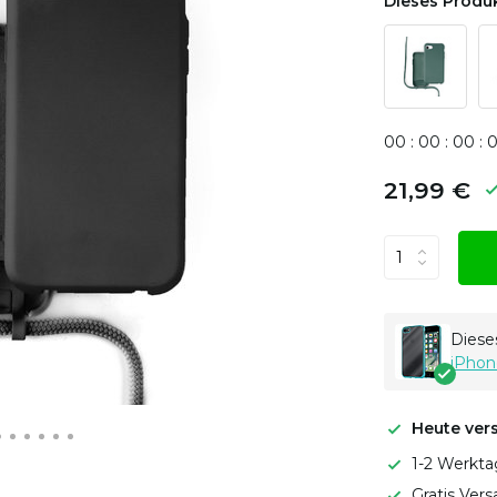
Dieses Produk
0
0
:
0
0
:
0
0
:
21,99 €
Dieses
iPhon
Heute ver
1-2 Werkta
Gratis Ver