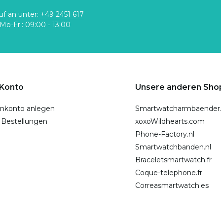
uf an unter:
+49 2451 617
Mo-Fr.: 09:00 - 13:00
 Konto
Unsere anderen Sho
nkonto anlegen
Smartwatcharmbaender
 Bestellungen
xoxoWildhearts.com
Phone-Factory.nl
Smartwatchbanden.nl
Braceletsmartwatch.fr
Coque-telephone.fr
Correasmartwatch.es