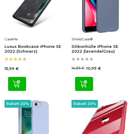
CaseMe
ShieldCase®
Luxus Bookcase iPhone SE
Silikonhülle iPhone SE
2022 (Schwarz)
2022 (lavendelGrau)
14,95 €
10,99 €
15,99 €
Rabatt 20%
Rabatt 20%