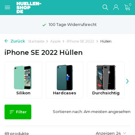
0
100 Tage Widerrufsrecht
Zurück
Startseite
Apple
iPhone SE 2022
Hüllen
iPhone SE 2022 Hüllen
›
Silikon
Hardcases
Durchsichtig
Sortieren nach:
Filter
Anzeigen:
69 produkte