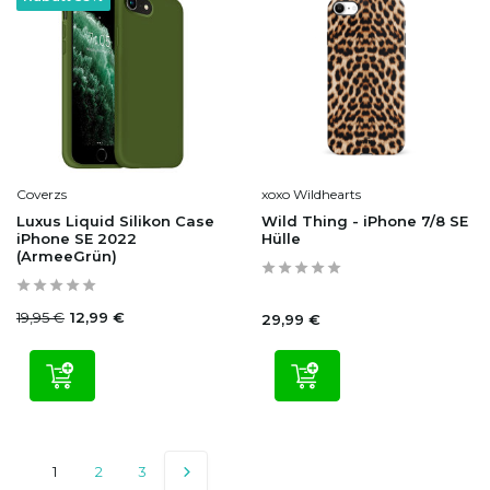
Coverzs
xoxo Wildhearts
Luxus Liquid Silikon Case
Wild Thing - iPhone 7/8 SE
iPhone SE 2022
Hülle
(ArmeeGrün)
19,95 €
12,99 €
29,99 €
1
2
3