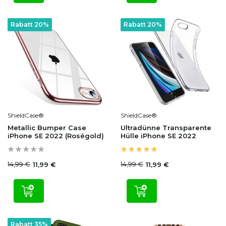
Rabatt 20%
Rabatt 20%
ShieldCase®
ShieldCase®
Metallic Bumper Case
Ultradünne Transparente
iPhone SE 2022 (Roségold)
Hülle iPhone SE 2022
14,99 €
14,99 €
11,99 €
11,99 €
Rabatt 35%