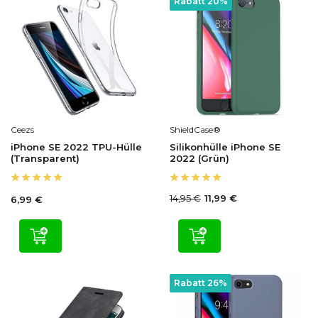
Rabatt 20%
Ceezs
ShieldCase®
iPhone SE 2022 TPU-Hülle
Silikonhülle iPhone SE
(Transparent)
2022 (Grün)
14,95 €
11,99 €
6,99 €
Rabatt 26%