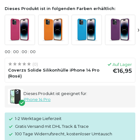
Dieses Produkt ist in folgenden Farben erhältlich:
›
0
0
:
0
0
:
0
0
:
0
0
(0)
Auf Lager
Coverzs Solide Silikonhülle iPhone 14 Pro
€16,95
(Rosé)
Dieses Produkt ist geeignet für:
iPhone 14 Pro
1-2 Werktage Lieferzeit
Gratis Versand mit DHL Track & Trace
100 Tage Widerrufsrecht, kostenloser Umtausch