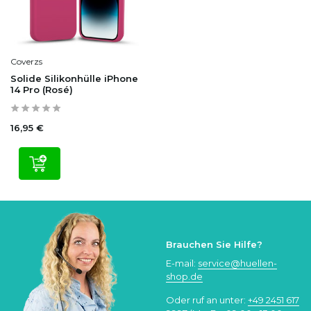
Coverzs
Solide Silikonhülle iPhone
14 Pro (Rosé)
16,95 €
Brauchen Sie Hilfe?
E-mail:
service@huellen-
shop.de
Oder ruf an unter:
+49 2451 617