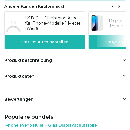
Andere Kunden Kauften auch:
USB-C auf Lightning kabel
Displaysc
für iPhone-Modelle 1 Meter
iPhone 14
(Weiß)
+ €11,99 Auch bestellen
+ €4,99 Auc
Produktbeschreibung
Produktdaten
Bewertungen
Populaire bundels
iPhone 14 Pro Hülle + Glas Displayschutzfolie