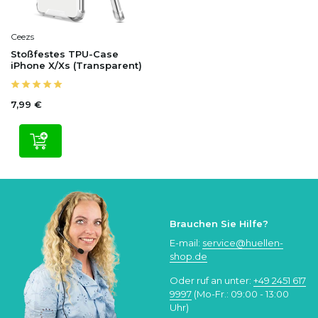
Ceezs
Stoßfestes TPU-Case
iPhone X/Xs (Transparent)
7,99 €
Brauchen Sie Hilfe?
E-mail:
service@huellen-
shop.de
Oder ruf an unter:
+49 2451 617
9997
(Mo-Fr.: 09:00 - 13:00
Uhr)