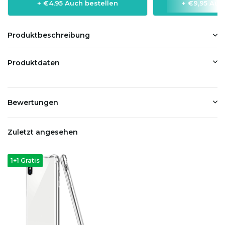
+ €4,95 Auch bestellen
+ €9,95 Auc
Produktbeschreibung
Produktdaten
Bewertungen
Zuletzt angesehen
1+1 Gratis