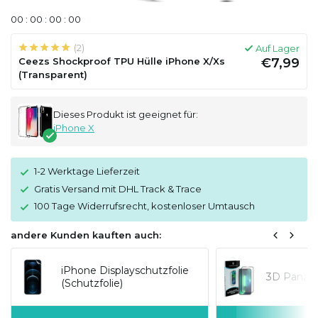
0
0
:
0
0
:
0
0
:
0
0
(2)
Auf Lager
Ceezs Shockproof TPU Hülle iPhone X/Xs
€7,99
(Transparent)
Dieses Produkt ist geeignet für:
iPhone X
1-2 Werktage Lieferzeit
Gratis Versand mit DHL Track & Trace
100 Tage Widerrufsrecht, kostenloser Umtausch
andere Kunden kauften auch:
iPhone Displayschutzfolie
3D Panzer
(Schutzfolie)