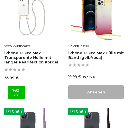
xoxo Wildhearts
ShieldCase®
iPhone 12 Pro Max
iPhone 12 Pro Max Hülle mit
Transparente Hülle mit
Band (gelb/rosa)
langer Pearlfection Kordel
19,99 €
17,95 €
35,99 €
Ansehen
1+1 Gratis
1+1 Gratis