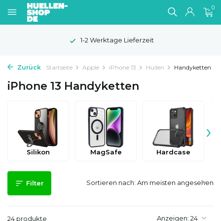
0
1-2 Werktage Lieferzeit
Zurück
Startseite
Apple
iPhone 13
Hüllen
Handyketten
iPhone 13 Handyketten
›
Silikon
MagSafe
Hardcase
Sortieren nach:
Filter
Anzeigen:
24 produkte