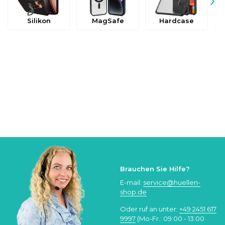
Silikon
MagSafe
Hardcase
Brauchen Sie Hilfe?
E-mail:
service@huellen-
shop.de
Oder ruf an unter:
+49 2451 617
9997
(Mo-Fr.: 09:00 - 13:00