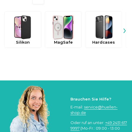
›
Silikon
MagSafe
Hardcases
Brauchen Sie Hilfe?
E-mail:
service@huellen-
shop.de
Oder ruf an unter:
+49 2451 617
9997
(Mo-Fr.: 09:00 - 13:00