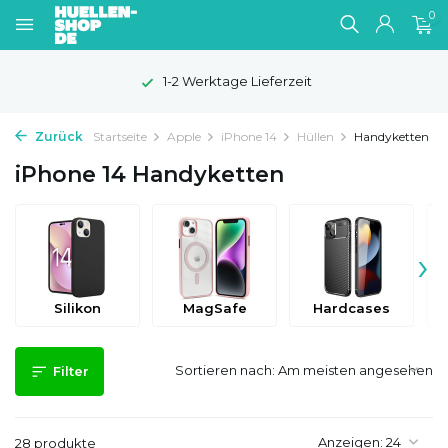
0
100 Tage Widerrufsrecht
Zurück
Startseite
Apple
iPhone 14
Hüllen
Handyketten
iPhone 14 Handyketten
›
Silikon
MagSafe
Hardcases
Sortieren nach:
Filter
Anzeigen:
28 produkte