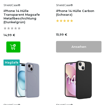
ShieldCase®
ShieldCase®
iPhone 14 Hülle
iPhone 14 Hülle Carbon
Transparent Magsafe
(Schwarz)
Metallbeschichtung
(Dunkelgrün)
15,99 €
14,99 €
Ansehen
MagSafe
ShieldCase®
ShieldCase®