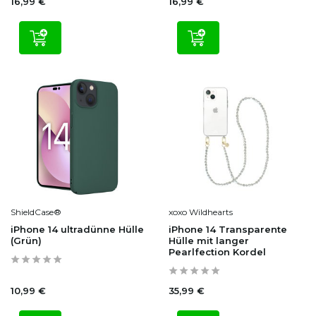
16,99 €
16,99 €
ShieldCase®
xoxo Wildhearts
iPhone 14 ultradünne Hülle
iPhone 14 Transparente
(Grün)
Hülle mit langer
Pearlfection Kordel
10,99 €
35,99 €