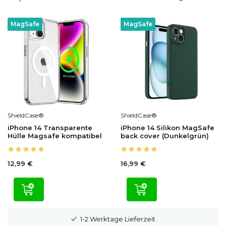
MagSafe
MagSafe
ShieldCase®
ShieldCase®
iPhone 14 Transparente
iPhone 14 Silikon MagSafe
Hülle Magsafe kompatibel
back cover (Dunkelgrün)
12,99 €
16,99 €
100 Tage Widerrufsrecht