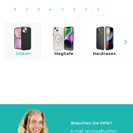
1
2
3
4
5
6
7
›
Silikon
MagSafe
Hardcases
Brauchen Sie Hilfe?
E-mail:
service@huellen-