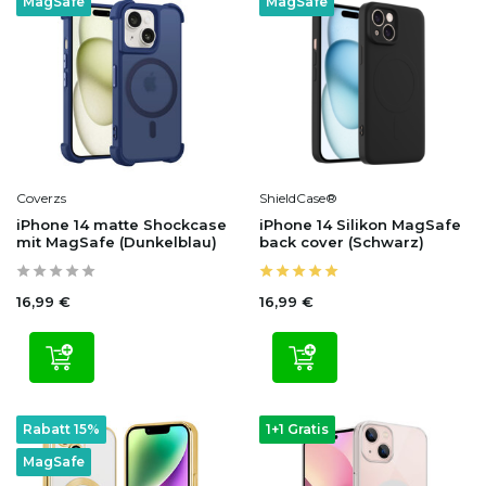
MagSafe
MagSafe
Coverzs
ShieldCase®
iPhone 14 matte Shockcase
iPhone 14 Silikon MagSafe
mit MagSafe (Dunkelblau)
back cover (Schwarz)
16,99 €
16,99 €
Rabatt 15%
1+1 Gratis
MagSafe