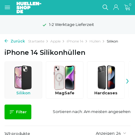
0
100 Tage Widerrufsrecht
Zurück
Startseite
Apple
iPhone 14
Hüllen
Silikon
iPhone 14 Silikonhüllen
›
Silikon
MagSafe
Hardcases
Sortieren nach:
Filter
Anzeigen:
149 produkte