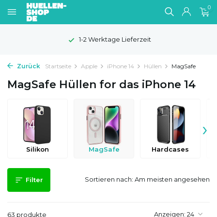
0
100 Tage Widerrufsrecht
Zurück
Startseite
Apple
iPhone 14
Hüllen
MagSafe
MagSafe Hüllen for das iPhone 14
›
Silikon
MagSafe
Hardcases
Sortieren nach:
Filter
Anzeigen:
63 produkte