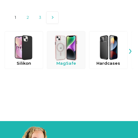
1
2
3
›
Silikon
MagSafe
Hardcases