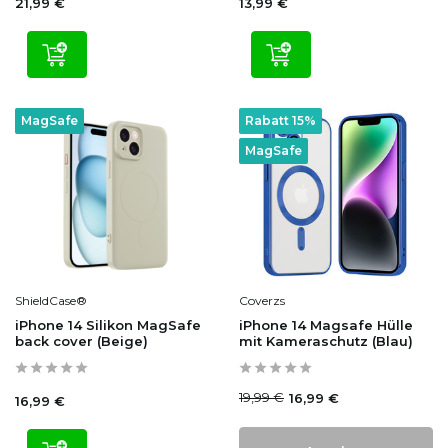
21,99 €
13,99 €
MagSafe
Rabatt 15%
MagSafe
ShieldCase®
Coverzs
iPhone 14 Silikon MagSafe
iPhone 14 Magsafe Hülle
back cover (Beige)
mit Kameraschutz (Blau)
19,99 €
16,99 €
16,99 €