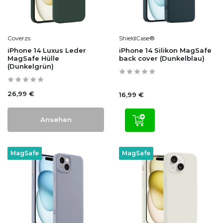
Coverzs
ShieldCase®
iPhone 14 Luxus Leder
iPhone 14 Silikon MagSafe
MagSafe Hülle
back cover (Dunkelblau)
(Dunkelgrün)
26,99 €
16,99 €
Ansehen
MagSafe
MagSafe