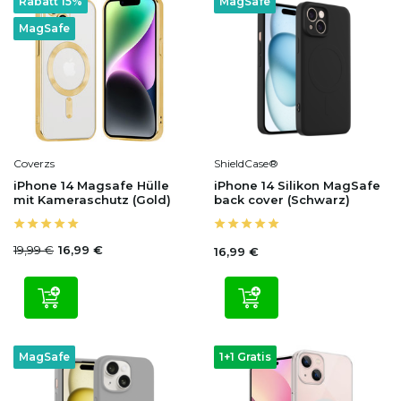
Rabatt 15%
MagSafe
MagSafe
Coverzs
ShieldCase®
iPhone 14 Magsafe Hülle
iPhone 14 Silikon MagSafe
mit Kameraschutz (Gold)
back cover (Schwarz)
19,99 €
16,99 €
16,99 €
MagSafe
1+1 Gratis