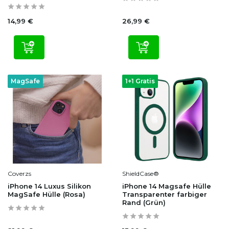
14,99 €
26,99 €
MagSafe
1+1 Gratis
Coverzs
ShieldCase®
iPhone 14 Luxus Silikon
iPhone 14 Magsafe Hülle
MagSafe Hülle (Rosa)
Transparenter farbiger
Rand (Grün)