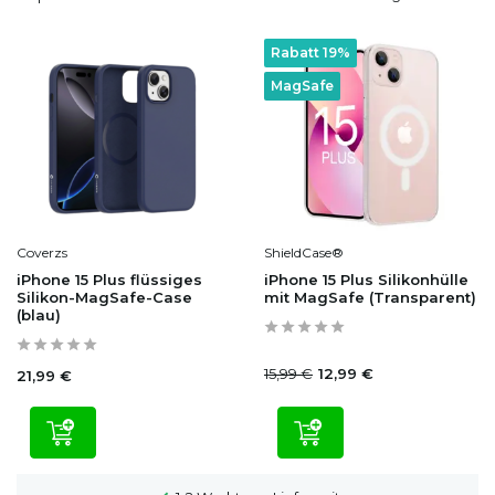
Rabatt 19%
MagSafe
Coverzs
ShieldCase®
iPhone 15 Plus flüssiges
iPhone 15 Plus Silikonhülle
Silikon-MagSafe-Case
mit MagSafe (Transparent)
(blau)
15,99 €
12,99 €
21,99 €