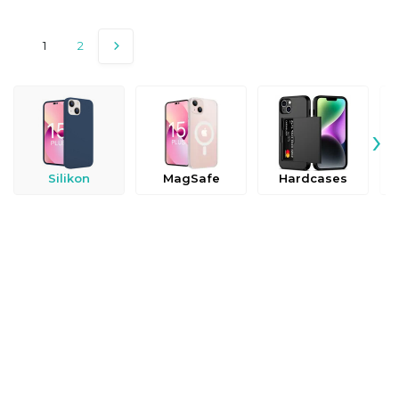
1
2
›
Silikon
MagSafe
Hardcases