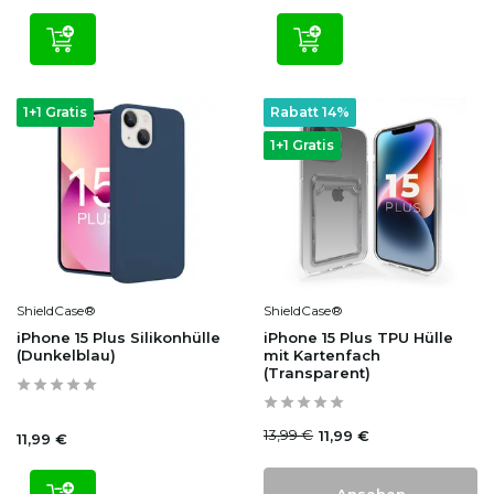
1+1 Gratis
Rabatt 14%
1+1 Gratis
ShieldCase®
ShieldCase®
iPhone 15 Plus Silikonhülle
iPhone 15 Plus TPU Hülle
(Dunkelblau)
mit Kartenfach
(Transparent)
13,99 €
11,99 €
11,99 €