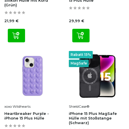
Silikon Hülle mit Kord
15 Plus Hülle
(Grün)
21,99 €
29,99 €
Rabatt 15%
MagSafe
xoxo Wildhearts
ShieldCase®
Heartbreaker Purple -
iPhone 15 Plus MagSafe
iPhone 15 Plus Hülle
Hülle mit Stoßstange
(Schwarz)