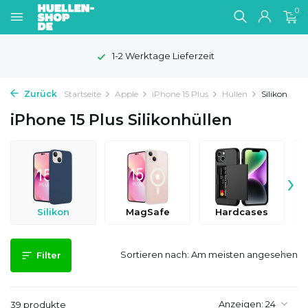
0
100 Tage Widerrufsrecht
Zurück
Startseite
Apple
iPhone 15 Plus
Hüllen
Silikon
iPhone 15 Plus Silikonhüllen
›
Silikon
MagSafe
Hardcases
Sortieren nach:
Filter
Anzeigen:
39 produkte