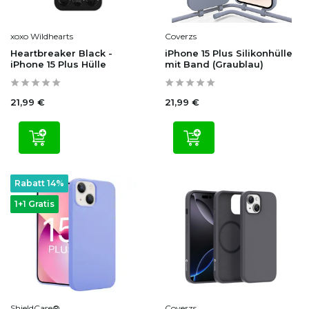
xoxo Wildhearts
Coverzs
Heartbreaker Black -
iPhone 15 Plus Silikonhülle
iPhone 15 Plus Hülle
mit Band (Graublau)
21,99 €
21,99 €
Rabatt 14%
1+1 Gratis
ShieldCase®
Coverzs