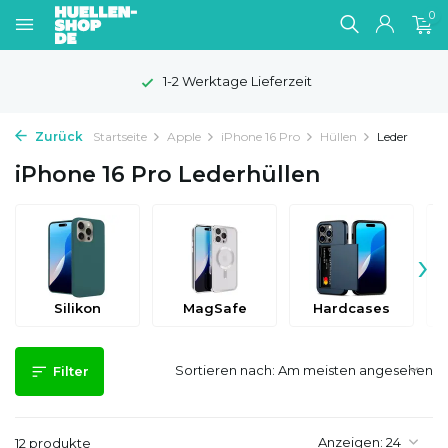
0
1-2 Werktage Lieferzeit
Zurück
Startseite
Apple
iPhone 16 Pro
Hüllen
Leder
iPhone 16 Pro Lederhüllen
›
Silikon
MagSafe
Hardcases
Sortieren nach:
Filter
Anzeigen:
12 produkte