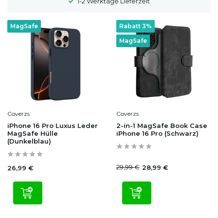
1-2 Werktage Lieferzeit
100
MagSafe
Rabatt 3%
MagSafe
Coverzs
Coverzs
iPhone 16 Pro Luxus Leder
2-in-1 MagSafe Book Case
MagSafe Hülle
iPhone 16 Pro (Schwarz)
(Dunkelblau)
29,99 €
28,99 €
26,99 €