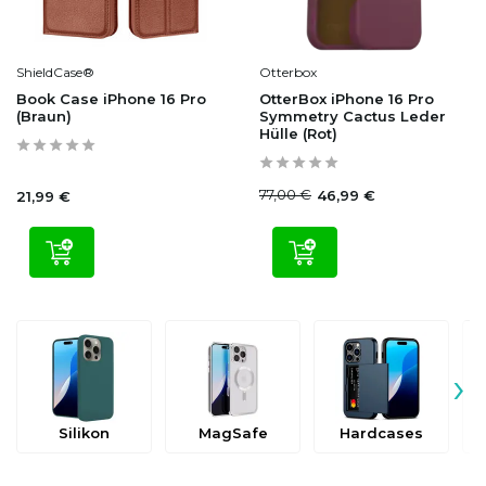
ShieldCase®
Otterbox
Book Case iPhone 16 Pro
OtterBox iPhone 16 Pro
(Braun)
Symmetry Cactus Leder
Hülle (Rot)
77,00 €
46,99 €
21,99 €
›
Silikon
MagSafe
Hardcases