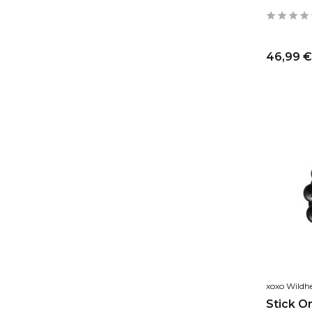
46,99 €
xoxo Wildh
Stick O