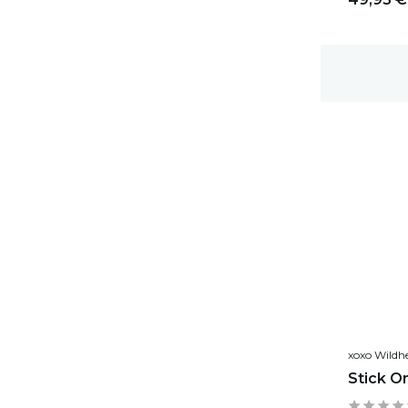
1-2 Werktage Lieferzeit
xoxo Wildh
Stick O