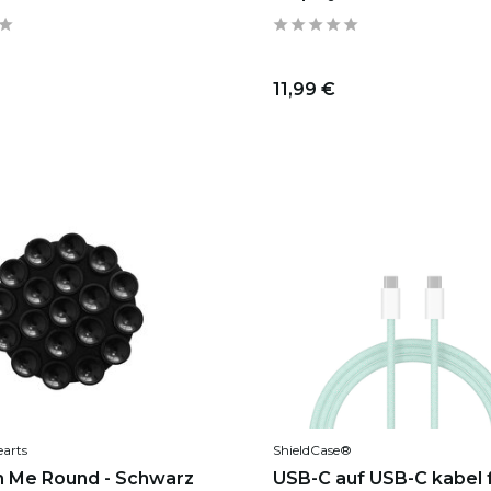
11,99 €
earts
ShieldCase®
n Me Round - Schwarz
USB-C auf USB-C kabel f