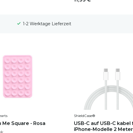
100 Tage Widerrufsrecht
earts
ShieldCase®
n Me Square - Rosa
USB-C auf USB-C kabel f
iPhone-Modelle 2 Meter