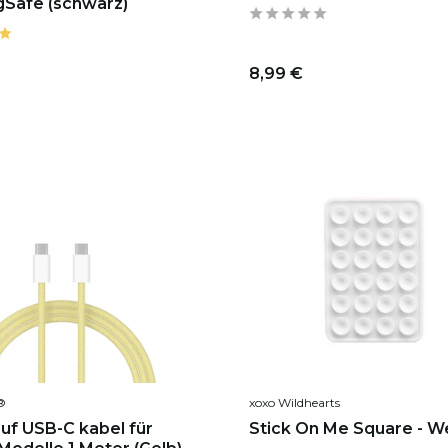
Safe (schwarz)
8,99 €
®
xoxo Wildhearts
uf USB-C kabel für
Stick On Me Square - W