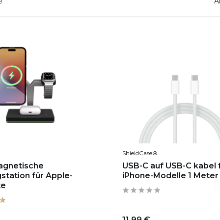
e
A
ShieldCase®
Magnetische
USB-C auf USB-C kabel f
station für Apple-
iPhone-Modelle 1 Meter
te
11,99 €