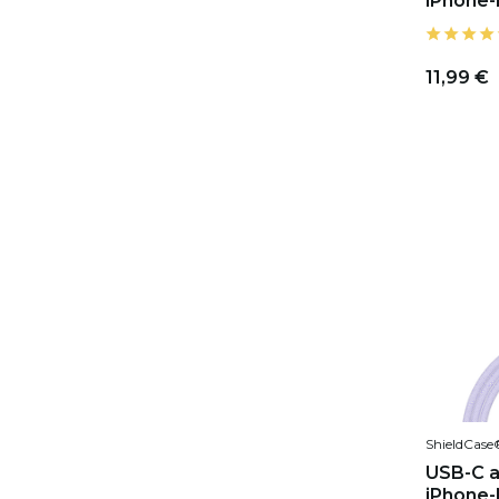
iPhone-
11,99 €
ShieldCase
USB-C a
iPhone-M