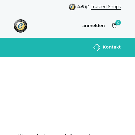
4.6
@
Trusted Shops
0
anmelden
Benutzerkonto
Kontakt
anlegen