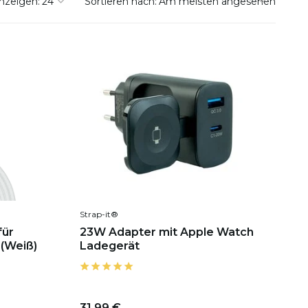
nzeigen:
Sortieren nach:
Strap-it®
ür
23W Adapter mit Apple Watch
 (Weiß)
Ladegerät
31,99 €