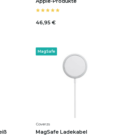
Apple-Produkte
46,95 €
MagSafe
Coverzs
eiß
MagSafe Ladekabel