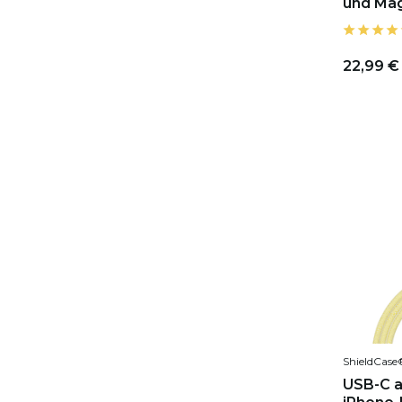
und Mag
22,99 €
ShieldCase
USB-C a