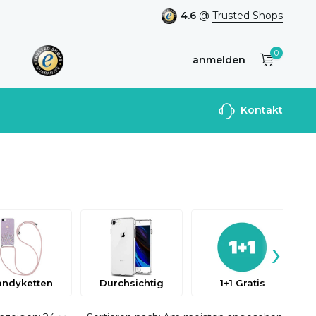
4.6
@
Trusted Shops
0
anmelden
Benutzerkonto
Kontakt
anlegen
›
andyketten
Durchsichtig
1+1 Gratis