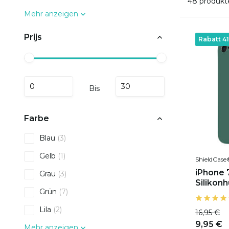
48 produkt
Mehr anzeigen
Prijs
Rabatt 4
Bis
Farbe
Blau
(3)
Gelb
(1)
ShieldCase
iPhone 
Grau
(3)
Silikonh
Grün
(7)
Lila
(2)
16,95 €
9,95 €
Mehr anzeigen