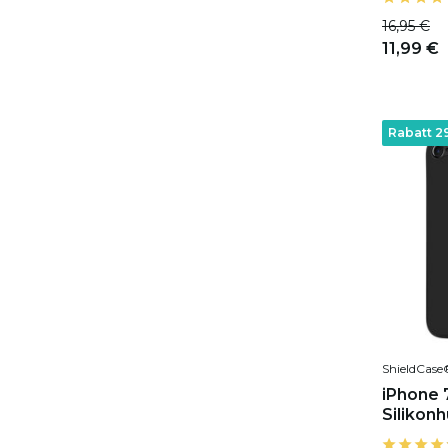
16,95 €
11,99 €
Rabatt 2
ShieldCase
iPhone 
Silikonh