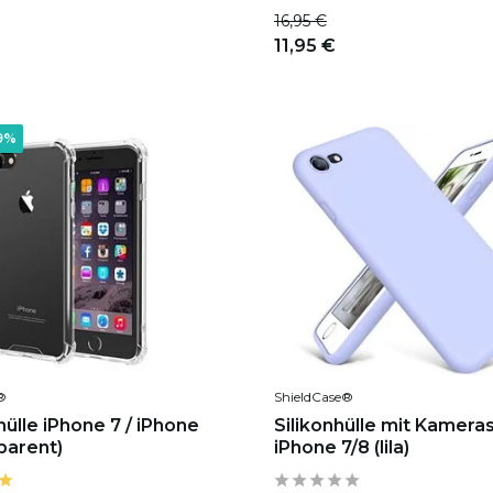
16,95 €
11,95 €
9%
®
ShieldCase®
ülle iPhone 7 / iPhone
Silikonhülle mit Kamera
parent)
iPhone 7/8 (lila)