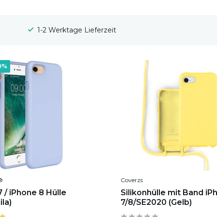
100 Tage Widerrufsrecht
9%
®
Coverzs
 / iPhone 8 Hülle
Silikonhülle mit Band iP
ila)
7/8/SE2020 (Gelb)