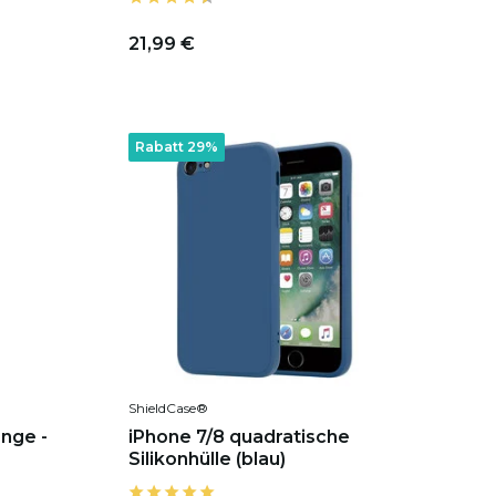
21,99 €
Rabatt 29%
ShieldCase®
nge -
iPhone 7/8 quadratische
Silikonhülle (blau)