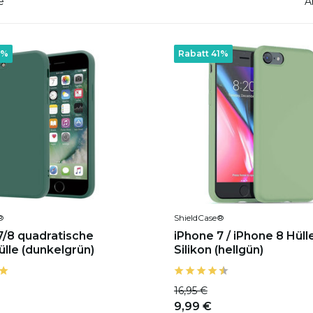
e
A
1%
Rabatt 41%
®
ShieldCase®
7/8 quadratische
iPhone 7 / iPhone 8 Hüll
ülle (dunkelgrün)
Silikon (hellgün)
16,95 €
9,99 €