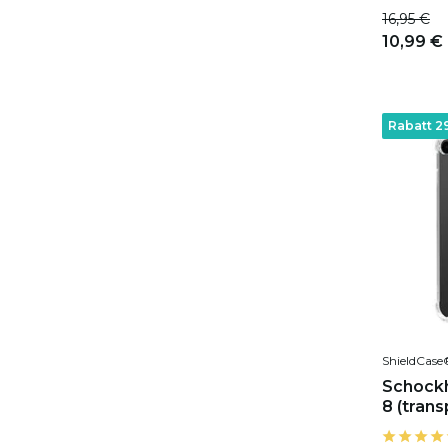
16,95 €
10,99 €
Rabatt 2
ShieldCase
Schockh
8 (trans