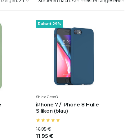
nzeigen:
Sortieren nach:
Rabatt 29%
ShieldCase®
e
iPhone 7 / iPhone 8 Hülle
Silikon (blau)
16,95 €
11,95 €