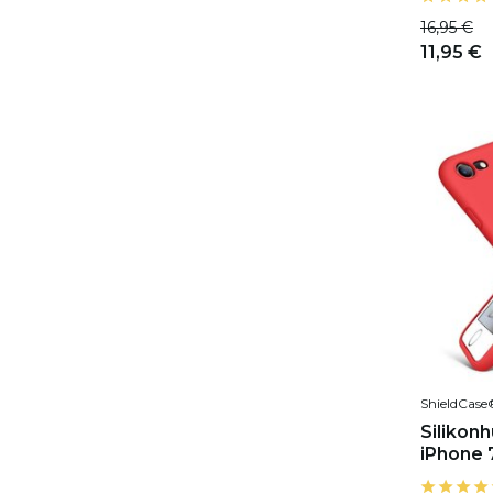
16,95 €
11,95 €
ShieldCase
Silikon
iPhone 7