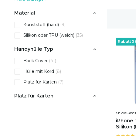
Material
1-2 Werktage Lieferzeit
Kunststoff (hard)
(9)
Silikon oder TPU (weich)
(35)
Rabatt 2
Handyhülle Typ
Back Cover
(41)
Hülle mit Kord
(8)
Platz für Karten
(7)
Platz für Karten
Ja
(5)
ShieldCase
iPhone 7
Silikon (l