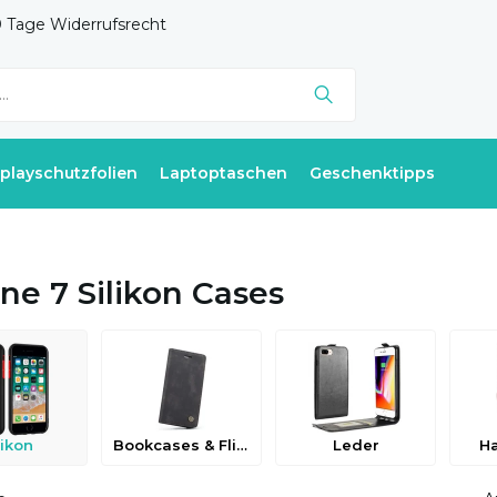
 Tage Widerrufsrecht
splayschutzfolien
Laptoptaschen
Geschenktipps
ne 7 Silikon Cases
likon
Bookcases & Flip Cases
Leder
H