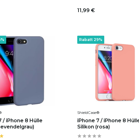
11,99 €
5%
Rabatt 29%
®
ShieldCase®
 / iPhone 8 Hülle
iPhone 7 / iPhone 8 Hüll
(levendelgrau)
Silikon (rosa)