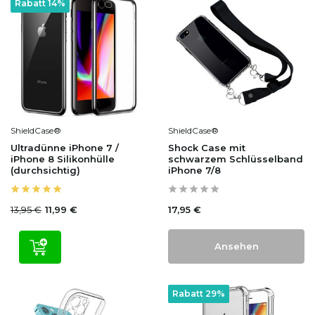
Rabatt 14%
ShieldCase®
ShieldCase®
Ultradünne iPhone 7 /
Shock Case mit
iPhone 8 Silikonhülle
schwarzem Schlüsselband
(durchsichtig)
iPhone 7/8
13,95 €
17,95 €
11,99 €
Ansehen
Rabatt 29%