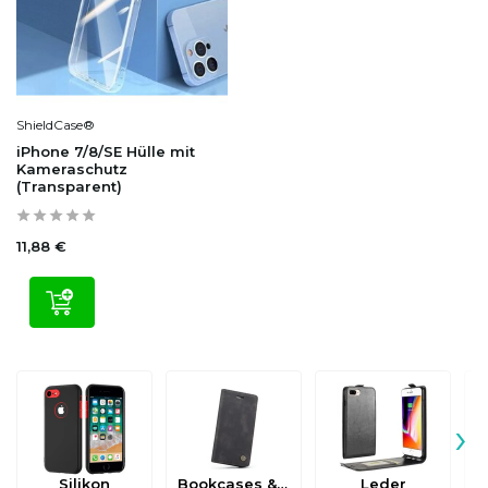
ShieldCase®
iPhone 7/8/SE Hülle mit
Kameraschutz
(Transparent)
11,88 €
›
Silikon
Bookcases & Flip Cases
Leder