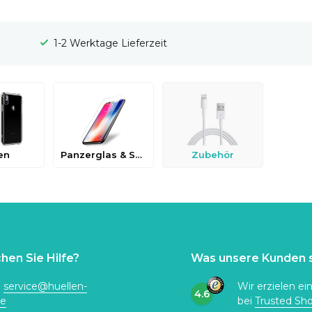
1-2 Werktage Lieferzeit
en
Panzerglas & Schutzfolien
Zubehör
hen Sie Hilfe?
Was unsere Kunden 
:
service@huellen-
Wir erzielen ei
4.6
de
bei
Trusted Sh