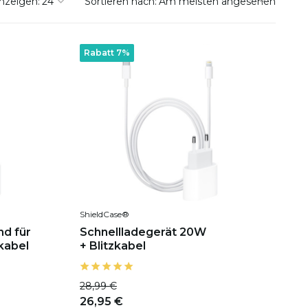
nzeigen:
Sortieren nach:
Rabatt 7%
ShieldCase®
nd für
Schnellladegerät 20W
kabel
+ Blitzkabel
28,99 €
26,95 €