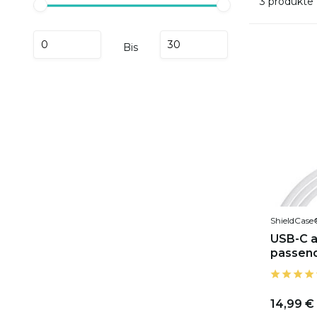
3 produkte
Bis
ShieldCase
USB-C a
passend
14,99 €