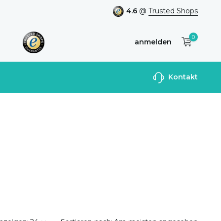
4.6
@
Trusted Shops
0
anmelden
Benutzerkonto
Kontakt
anlegen