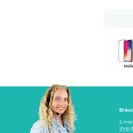
Gratis Versand
Hüll
Brauc
E-mail
shop.