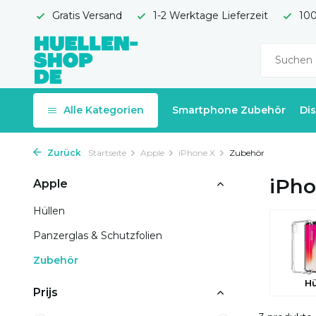
Gratis Versand
1-2 Werktage Lieferzeit
100
Alle Kategorien
Smartphone Zubehör
Di
Zurück
Startseite
Apple
iPhone X
Zubehör
iPho
Apple
Hüllen
Panzerglas & Schutzfolien
Zubehör
Hü
Prijs