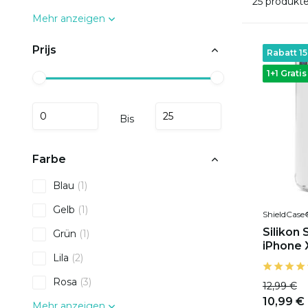
25 produkt
Mehr anzeigen
Prijs
Rabatt 1
1+1 Gratis
Bis
Farbe
Blau
(1)
Gelb
(1)
ShieldCase
Silikon
Grün
(1)
iPhone 
Lila
(2)
Rosa
(3)
12,99 €
10,99 €
Mehr anzeigen