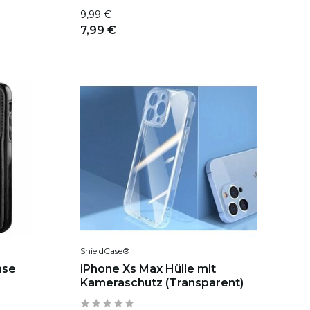
9,99 €
7,99 €
ShieldCase®
ase
iPhone Xs Max Hülle mit
Kameraschutz (Transparent)