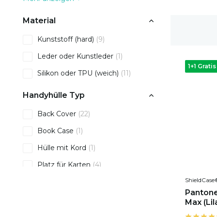
Material
1-2 Werktage Lieferzeit
Kunststoff (hard)
(9)
Leder oder Kunstleder
(1)
1+1 Gratis
Silikon oder TPU (weich)
(11)
Handyhülle Typ
Back Cover
(22)
Book Case
(1)
Hülle mit Kord
(1)
Platz für Karten
(4)
ShieldCase
Pantone
Max (Lil