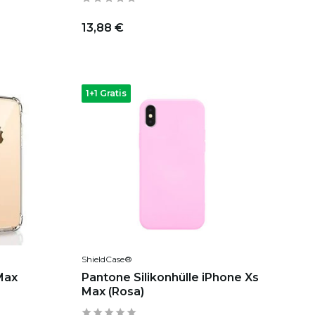
13,88 €
1+1 Gratis
ShieldCase®
Max
Pantone Silikonhülle iPhone Xs
Max (Rosa)