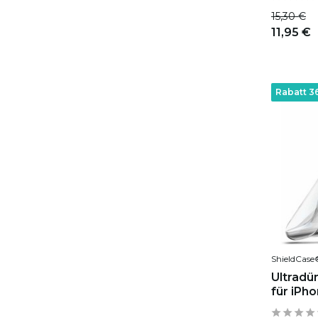
15,30 €
11,95 €
Rabatt 3
ShieldCase
Ultradü
für iPh