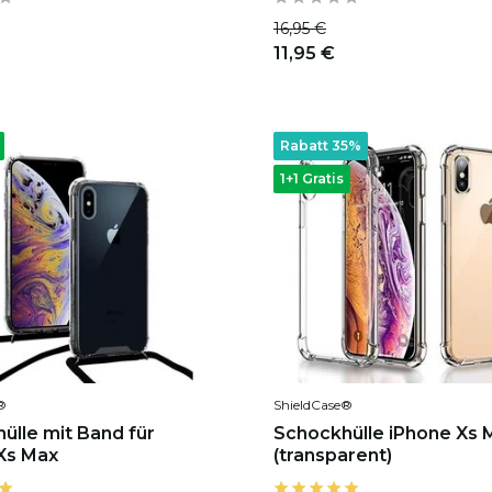
16,95 €
11,95 €
Rabatt 35%
1+1 Gratis
®
ShieldCase®
ülle mit Band für
Schockhülle iPhone Xs 
Xs Max
(transparent)