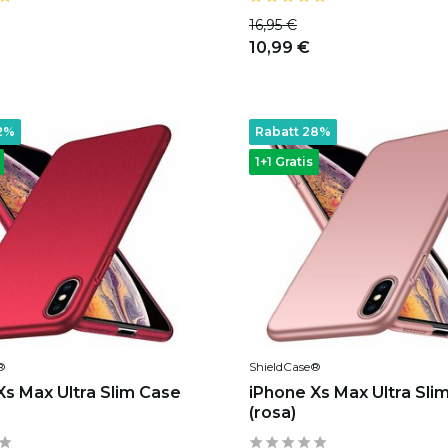
16,95 €
10,99 €
2%
Rabatt 28%
1+1 Gratis
®
ShieldCase®
Xs Max Ultra Slim Case
iPhone Xs Max Ultra Sli
(rosa)