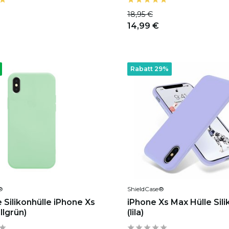
18,95 €
14,99 €
Rabatt 29%
®
ShieldCase®
 Silikonhülle iPhone Xs
iPhone Xs Max Hülle Sili
llgrün)
(lila)