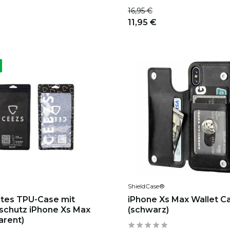
16,95 €
11,95 €
ShieldCase®
tes TPU-Case mit
iPhone Xs Max Wallet C
chutz iPhone Xs Max
(schwarz)
arent)