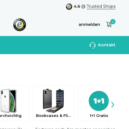
4.6
@
Trusted Shops
0
anmelden
Benutzerkonto
Kontakt
anlegen
›
rchsichtig
Bookcases & Flip Cases
1+1 Gratis