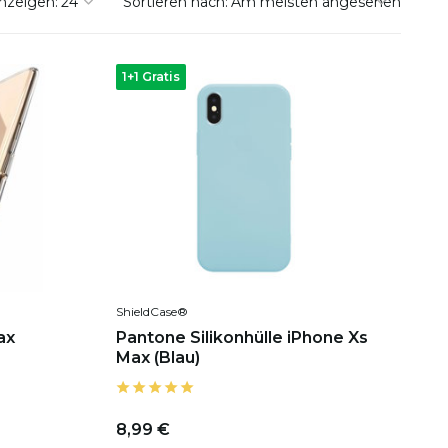
nzeigen:
Sortieren nach:
1+1 Gratis
ShieldCase®
ax
Pantone Silikonhülle iPhone Xs
Max (Blau)
8,99 €