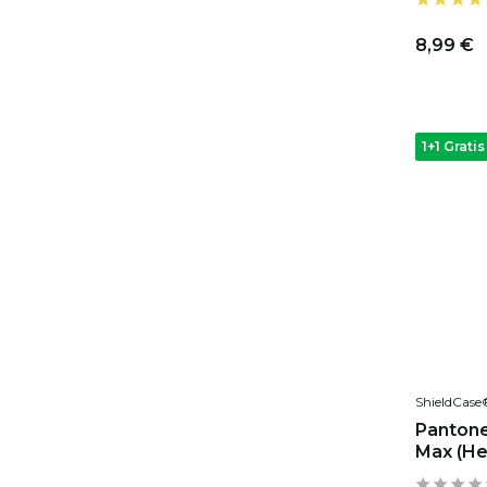
8,99 €
1+1 Gratis
ShieldCase
Pantone
Max (He