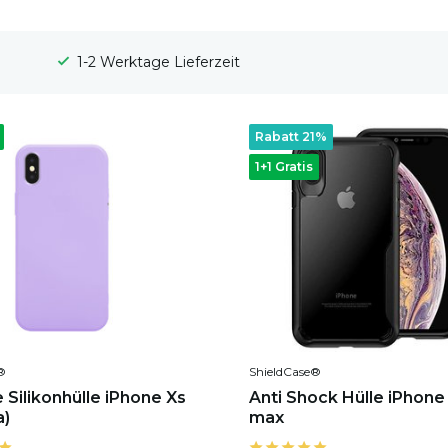
100 Tage Widerrufsrecht
Rabatt 21%
1+1 Gratis
®
ShieldCase®
 Silikonhülle iPhone Xs
Anti Shock Hülle iPhone
a)
max