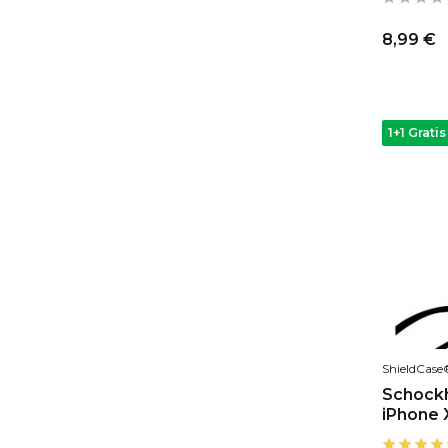
8,99 €
1+1 Gratis
ShieldCase
Schockh
iPhone 