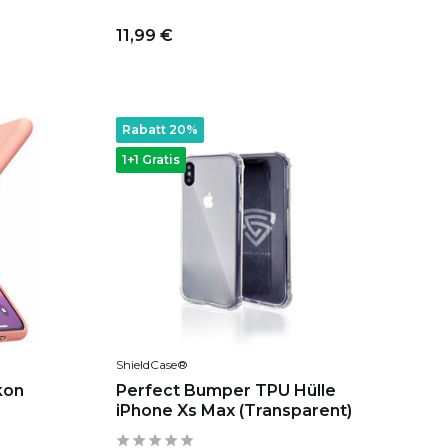
11,99 €
Rabatt 20%
1+1 Gratis
ShieldCase®
kon
Perfect Bumper TPU Hülle
iPhone Xs Max (Transparent)