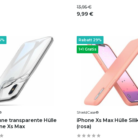
13,95 €
9,99 €
6%
Rabatt 29%
1+1 Gratis
®
ShieldCase®
nne transparente Hülle
iPhone Xs Max Hülle Sili
one Xs Max
(rosa)