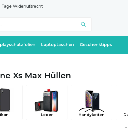
 Tage Widerrufsrecht
splayschutzfolien
Laptoptaschen
Geschenktipps
ne Xs Max Hüllen
likon
Leder
Handyketten
Du