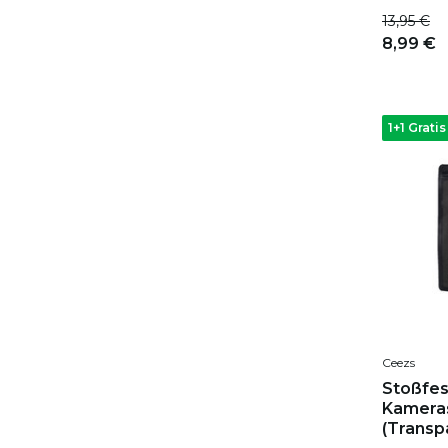
13,95 €
8,99 €
1+1 Gratis
Ceezs
Stoßfes
Kameras
(Transp