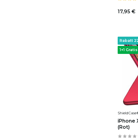
17,95 €
Rabatt 2
1+1 Gratis
ShieldCase
iPhone 
(Rot)