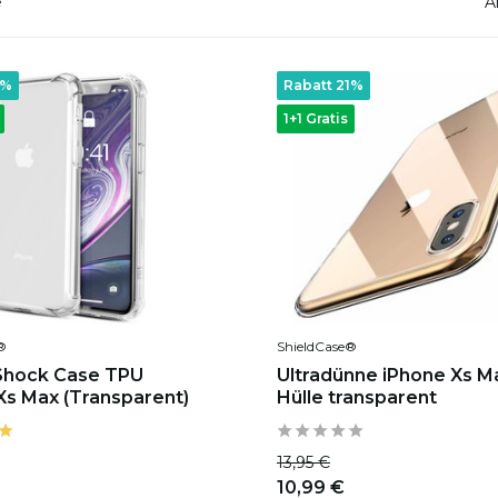
e
A
5%
Rabatt 21%
1+1 Gratis
®
ShieldCase®
 Shock Case TPU
Ultradünne iPhone Xs M
Xs Max (Transparent)
Hülle transparent
13,95 €
10,99 €