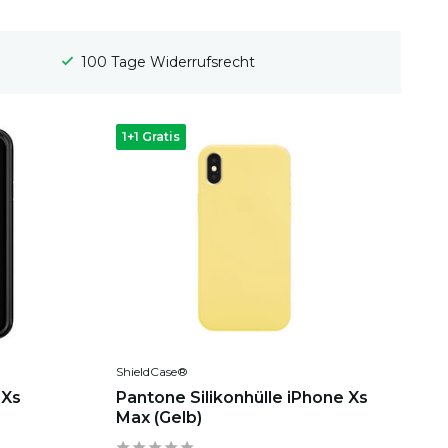
Gratis Versand
1+1 Gratis
ShieldCase®
 Xs
Pantone Silikonhülle iPhone Xs
Max (Gelb)