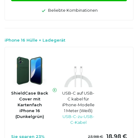
Beliebte Kombinationen
iPhone 16 Hülle + Ladegerät
ShieldCase Back
USB-C auf USB-
Cover mit
C kabel für
Kartenfach
iPhone-Modelle
iPhone 16
1 Meter (Weiß)
(Dunkelgrün)
USB-C-zu-USB-
C-Kabel
18,98 €
Sie sparen 23%
23,98 €