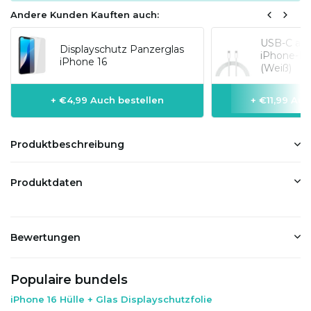
Andere Kunden Kauften auch:
USB-C auf 
Displayschutz Panzerglas
iPhone-Mo
iPhone 16
(Weiß)
+ €4,99 Auch bestellen
+ €11,99 Auc
Produktbeschreibung
Produktdaten
Bewertungen
Populaire bundels
iPhone 16 Hülle + Glas Displayschutzfolie