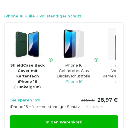
iPhone 16 Hülle + Vollständiger Schutz
ShieldCase Back
iPhone 16
iPhone
Cover mit
Gehärtetes Glas
Vollstän
Kartenfach
Displayschutzfolie
Kameraobjekt
iPhone 16
iPhone 16
iPhone
(Dunkelgrün)
28,97 €
Sie sparen 16%
33,97 €
iPhone 16 Hülle + Vollständiger Schutz
Inkl. MwSt.
In den Warenkorb