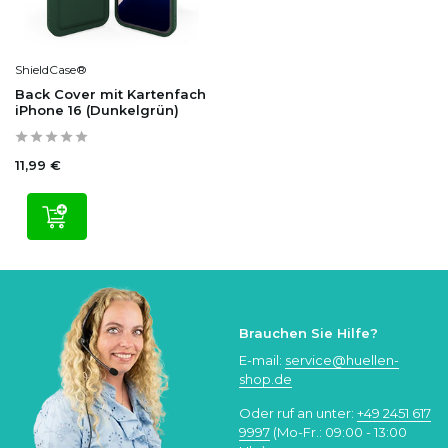
ShieldCase®
Back Cover mit Kartenfach
iPhone 16 (Dunkelgrün)
11,99 €
Brauchen Sie Hilfe?
E-mail:
service@huellen-
shop.de
Oder ruf an unter:
+49 2451 617
9997
(Mo-Fr.: 09:00 - 13:00