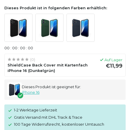
Dieses Produkt ist in folgenden Farben erhältlich:
0
0
:
0
0
:
0
0
:
0
0
(0)
Auf Lager
ShieldCase Back Cover mit Kartenfach
€11,99
iPhone 16 (Dunkelgrün)
Dieses Produkt ist geeignet für:
iPhone 16
1-2 Werktage Lieferzeit
Gratis Versand mit DHL Track & Trace
100 Tage Widerrufsrecht, kostenloser Umtausch