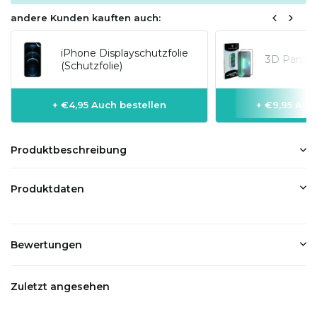
andere Kunden kauften auch:
iPhone Displayschutzfolie
3D Panzer
(Schutzfolie)
+ €4,95 Auch bestellen
+ €9,95 Auc
Produktbeschreibung
Produktdaten
Bewertungen
Zuletzt angesehen