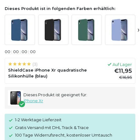
Dieses Produkt ist in folgenden Farben erhältlich:
›
0
0
:
0
0
:
0
0
:
0
0
(3)
Auf Lager
ShieldCase iPhone Xr quadratische
€11,95
Silikonhülle (blau)
€16,95
Dieses Produkt ist geeignet für:
iPhone Xr
1-2 Werktage Lieferzeit
Gratis Versand mit DHL Track & Trace
100 Tage Widerrufsrecht, kostenloser Umtausch