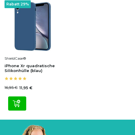
Rabatt 29%
ShieldCase®
iPhone Xr quadratische
Silikonhülle (blau)
16,95 €
11,95 €