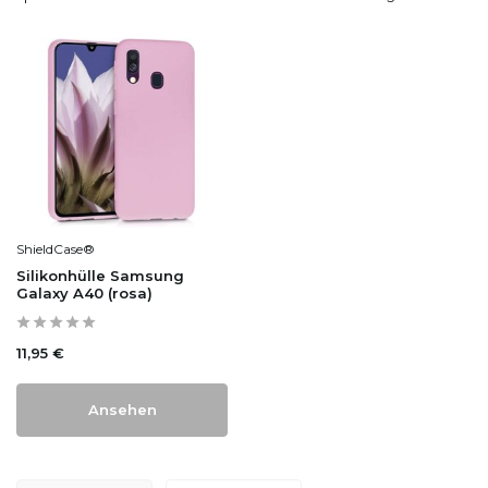
ShieldCase®
Silikonhülle Samsung
Galaxy A40 (rosa)
11,95 €
Ansehen