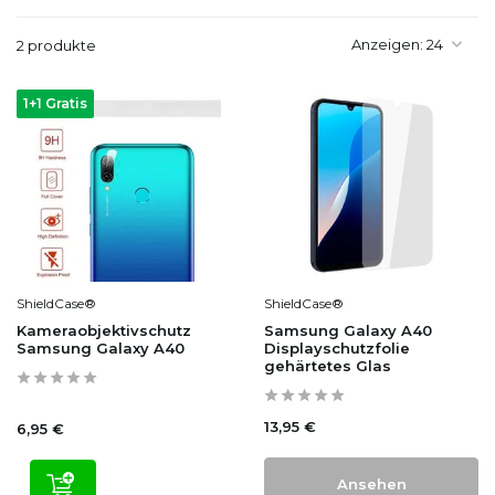
Anzeigen:
2 produkte
1+1 Gratis
ShieldCase®
ShieldCase®
Kameraobjektivschutz
Samsung Galaxy A40
Samsung Galaxy A40
Displayschutzfolie
gehärtetes Glas
13,95 €
6,95 €
Ansehen