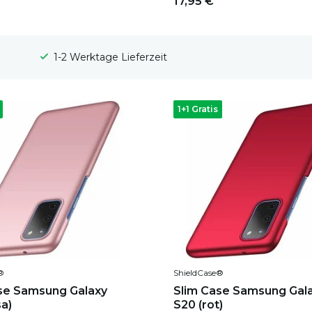
17,95 €
100 Tage Widerrufsrecht
1+1 Gratis
®
ShieldCase®
se Samsung Galaxy
Slim Case Samsung Gal
sa)
S20 (rot)