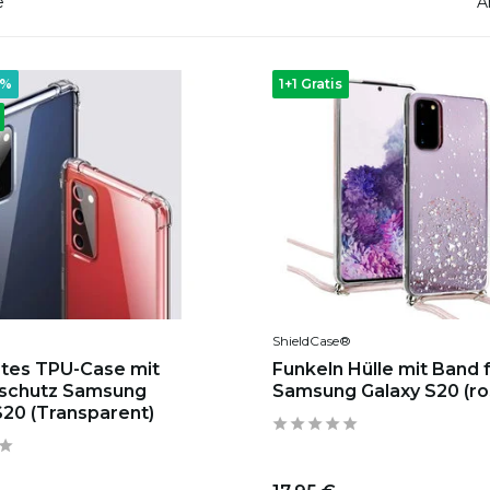
e
A
5%
1+1 Gratis
ShieldCase®
tes TPU-Case mit
Funkeln Hülle mit Band 
schutz Samsung
Samsung Galaxy S20 (ro
S20 (Transparent)