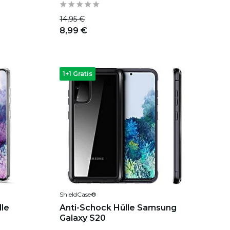
14,95 €
8,99 €
1+1 Gratis
ShieldCase®
le
Anti-Schock Hülle Samsung
Galaxy S20