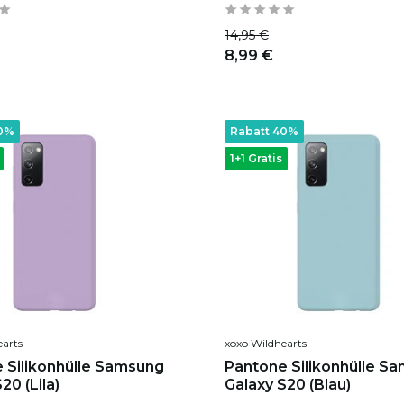
14,95 €
8,99 €
40%
Rabatt 40%
1+1 Gratis
earts
xoxo Wildhearts
 Silikonhülle Samsung
Pantone Silikonhülle S
20 (Lila)
Galaxy S20 (Blau)