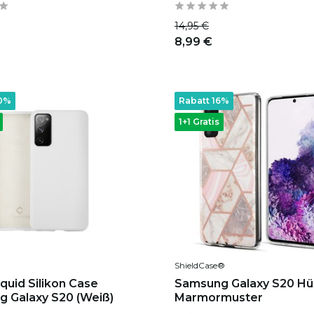
14,95 €
8,99 €
40%
Rabatt 16%
1+1 Gratis
ShieldCase®
quid Silikon Case
Samsung Galaxy S20 Hül
 Galaxy S20 (Weiß)
Marmormuster