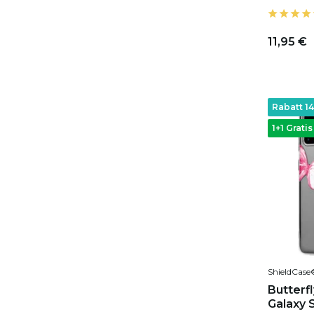
11,95 €
Rabatt 1
1+1 Gratis
ShieldCase
Butterf
Galaxy 