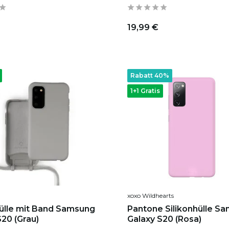
19,99 €
Rabatt 40%
1+1 Gratis
xoxo Wildhearts
hülle mit Band Samsung
Pantone Silikonhülle S
S20 (Grau)
Galaxy S20 (Rosa)