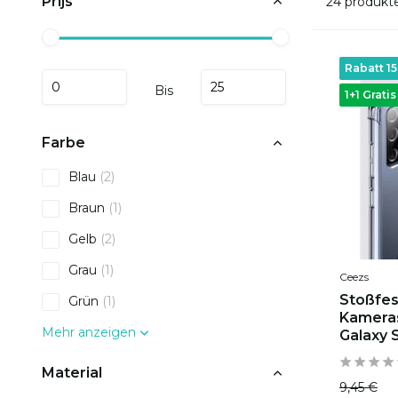
Prijs
24 produkt
Rabatt 1
Bis
1+1 Gratis
Farbe
Blau
(2)
Braun
(1)
Gelb
(2)
Grau
(1)
Ceezs
Stoßfes
Grün
(1)
Kamera
Mehr anzeigen
Galaxy 
Material
9,45 €