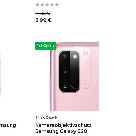
14,95 €
8,99 €
1+1 Gratis
ShieldCase®
Samsung
Kameraobjektivschutz
Samsung Galaxy S20