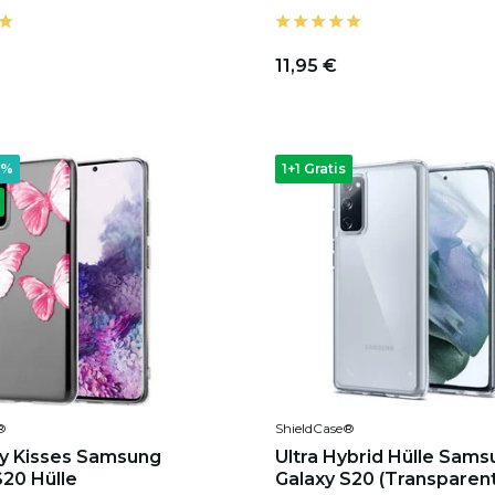
11,95 €
4%
1+1 Gratis
®
ShieldCase®
ly Kisses Samsung
Ultra Hybrid Hülle Sam
S20 Hülle
Galaxy S20 (Transparent