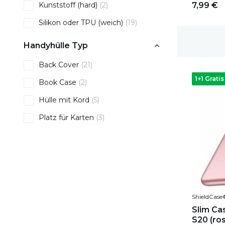
Kunststoff (hard)
(2)
7,99 €
Silikon oder TPU (weich)
(19)
1-2 Werktage Lieferzeit
Handyhülle Typ
Back Cover
(21)
1+1 Gratis
Book Case
(2)
Hülle mit Kord
(5)
Platz für Karten
(3)
ShieldCase
Slim Ca
S20 (ro