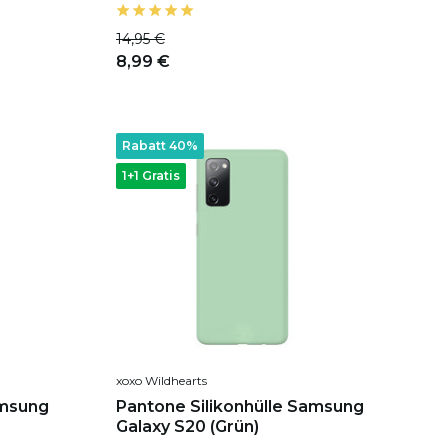
14,95 €
8,99 €
Rabatt 40%
1+1 Gratis
xoxo Wildhearts
amsung
Pantone Silikonhülle Samsung
Galaxy S20 (Grün)