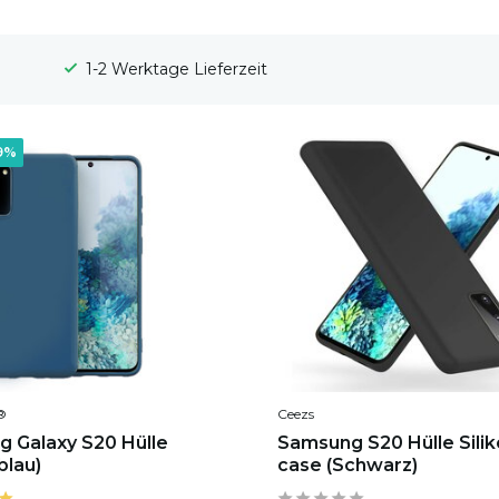
100 Tage Widerrufsrecht
9%
®
Ceezs
 Galaxy S20 Hülle
Samsung S20 Hülle Sili
(blau)
case (Schwarz)