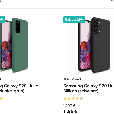
e
A
9%
Rabatt 29%
®
ShieldCase®
 Galaxy S20 Hülle
Samsung Galaxy S20 Hül
(dunkelgrün)
Silikon (schwarz)
16,95 €
11,95 €