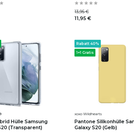
13,95 €
11,95 €
Rabatt 40%
1+1 Gratis
®
xoxo Wildhearts
ybrid Hülle Samsung
Pantone Silikonhülle S
S20 (Transparent)
Galaxy S20 (Gelb)