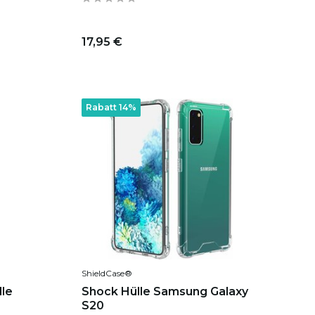
17,95 €
Rabatt 14%
ShieldCase®
le
Shock Hülle Samsung Galaxy
S20