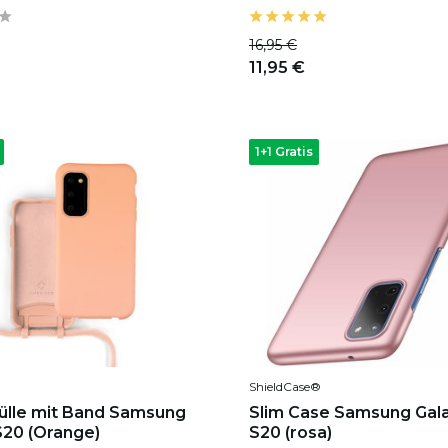
16,95 €
11,95 €
1+1 Gratis
ShieldCase®
hülle mit Band Samsung
Slim Case Samsung Gal
S20 (Orange)
S20 (rosa)