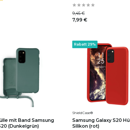
9,45 €
7,99 €
Rabatt 29%
ShieldCase®
hülle mit Band Samsung
Samsung Galaxy S20 Hül
S20 (Dunkelgrün)
Silikon (rot)