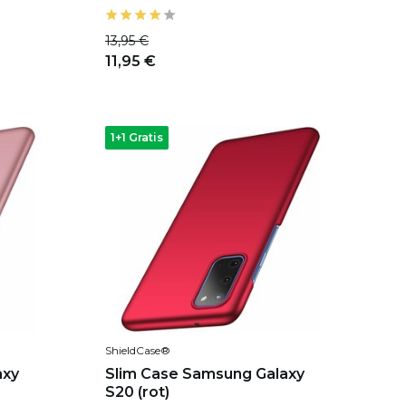
13,95 €
11,95 €
1+1 Gratis
ShieldCase®
axy
Slim Case Samsung Galaxy
S20 (rot)