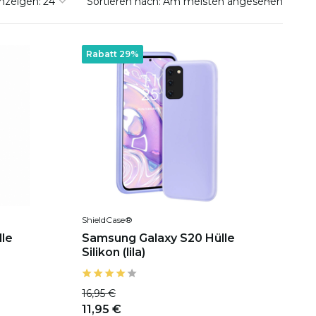
nzeigen:
Sortieren nach:
Rabatt 29%
ShieldCase®
le
Samsung Galaxy S20 Hülle
Silikon (lila)
16,95 €
11,95 €