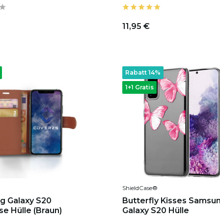
11,95 €
Rabatt 14%
1+1 Gratis
ShieldCase®
g Galaxy S20
Butterfly Kisses Samsu
e Hülle (Braun)
Galaxy S20 Hülle