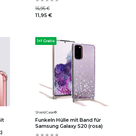
16,95 €
11,95 €
1+1 Gratis
ShieldCase®
it
Funkeln Hülle mit Band für
g
Samsung Galaxy S20 (rosa)
t)