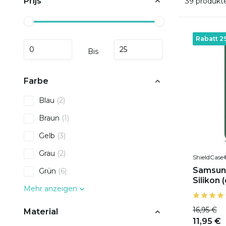
Prijs
39 produkt
Rabatt 2
Bis
Farbe
Blau
(2)
Braun
(1)
Gelb
(3)
Grau
(2)
ShieldCase
Samsung
Grün
(6)
Silikon 
Mehr anzeigen
16,95 €
Material
11,95 €