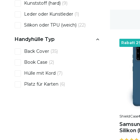
Kunststoff (hard)
(9)
Leder oder Kunstleder
(1)
1-2 Werktage Lieferzeit
Silikon oder TPU (weich)
(22)
Handyhülle Typ
Rabatt 2
Back Cover
(35)
Book Case
(2)
Hülle mit Kord
(7)
Platz für Karten
(6)
ShieldCase
Samsung
Silikon 