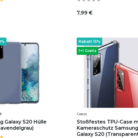
7,99 €
9%
Rabatt 15%
1+1 Gratis
®
Ceezs
 Galaxy S20 Hülle
Stoßfestes TPU-Case m
(lavendelgrau)
Kameraschutz Samsun
Galaxy S20 (Transparen