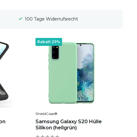
Gratis Versand
Rabatt 29%
ShieldCase®
kon
Samsung Galaxy S20 Hülle
Silikon (hellgrün)