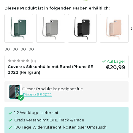
Dieses Produkt ist in folgenden Farben erhältlich:
›
0
0
:
0
0
:
0
0
:
0
0
(0)
Auf Lager
Coverzs Silikonhülle mit Band iPhone SE
€20,99
2022 (Hellgrün)
Dieses Produkt ist geeignet für:
iPhone SE 2022
1-2 Werktage Lieferzeit
Gratis Versand mit DHL Track & Trace
100 Tage Widerrufsrecht, kostenloser Umtausch