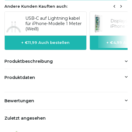
Andere Kunden Kauften auch:
USB-C auf Lightning kabel
Displaysc
für iPhone-Modelle 1 Meter
iPhone SE
(Weiß)
+ €11,99 Auch bestellen
+ €4,99 Auc
Produktbeschreibung
Produktdaten
Bewertungen
Zuletzt angesehen