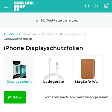
0
100 Tage Widerrufsrecht
Zurück
Startseite
Zubehör
iPhone Zubehör
Displayschutzfolien
iPhone Displayschutzfolien
Displayschutzfolien
Ladegeräte
MagSafe Wallets
Sortieren nach:
Filter