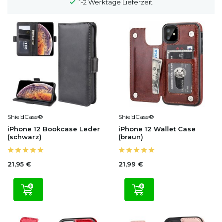
1-2 Werktage Lieferzeit
ShieldCase®
ShieldCase®
iPhone 12 Bookcase Leder
iPhone 12 Wallet Case
(schwarz)
(braun)
21,95 €
21,99 €