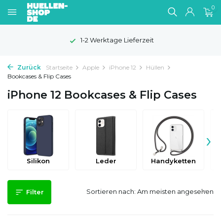
0
1-2 Werktage Lieferzeit
Zurück
Startseite
Apple
iPhone 12
Hüllen
Bookcases & Flip Cases
iPhone 12 Bookcases & Flip Cases
›
Silikon
Leder
Handyketten
Sortieren nach:
Filter