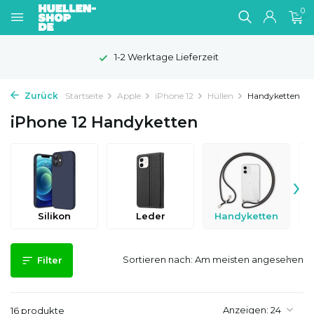
0
1-2 Werktage Lieferzeit
Zurück
Startseite
Apple
iPhone 12
Hüllen
Handyketten
iPhone 12 Handyketten
›
Silikon
Leder
Handyketten
Sortieren nach:
Filter
Anzeigen:
16 produkte