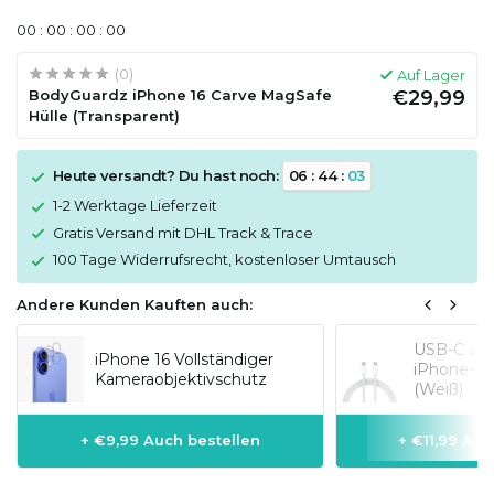
0
0
:
0
0
:
0
0
:
0
0
(0)
Auf Lager
BodyGuardz iPhone 16 Carve MagSafe
€29,99
Hülle (Transparent)
Heute versandt? Du hast noch:
0
6
:
4
4
:
0
3
1-2 Werktage Lieferzeit
Gratis Versand mit DHL Track & Trace
100 Tage Widerrufsrecht, kostenloser Umtausch
Andere Kunden Kauften auch:
USB-C auf 
iPhone 16 Vollständiger
iPhone-Mo
Kameraobjektivschutz
(Weiß)
+ €9,99 Auch bestellen
+ €11,99 Auc