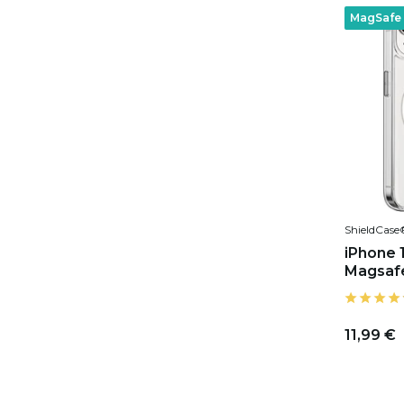
MagSafe
ShieldCase
iPhone 
Magsaf
11,99 €