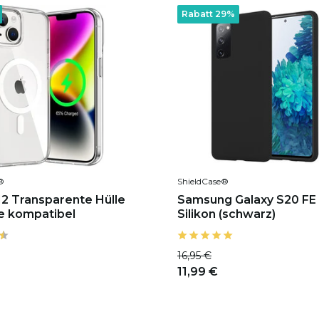
Rabatt 29%
®
ShieldCase®
12 Transparente Hülle
Samsung Galaxy S20 FE 
e kompatibel
Silikon (schwarz)
16,95 €
11,99 €