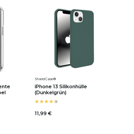
ShieldCase®
ente
iPhone 13 Silikonhülle
bel
(Dunkelgrün)
11,99 €