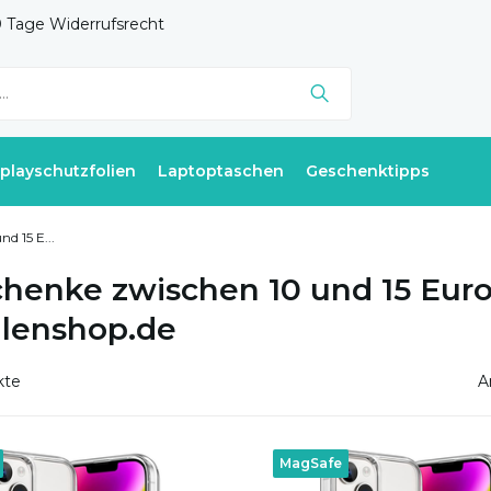
 Tage Widerrufsrecht
splayschutzfolien
Laptoptaschen
Geschenktipps
d 15 E...
henke zwischen 10 und 15 Euro
lenshop.de
kte
A
MagSafe