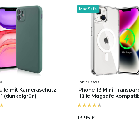
MagSafe
®
ShieldCase®
hülle mit Kameraschutz
iPhone 13 Mini Transpar
11 (dunkelgrün)
Hülle Magsafe kompati
13,95 €