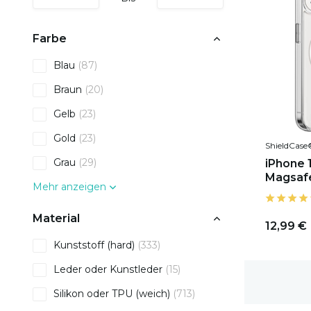
Farbe
Blau
(87)
Braun
(20)
Gelb
(23)
Gold
(23)
ShieldCase
Grau
(29)
iPhone 
Magsaf
Mehr anzeigen
Material
12,99 €
Kunststoff (hard)
(333)
Leder oder Kunstleder
(15)
1-2 Werktage Lieferzeit
Silikon oder TPU (weich)
(713)