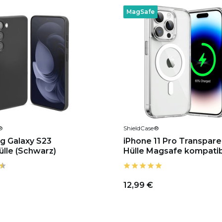
MagSafe
®
ShieldCase®
g Galaxy S23
iPhone 11 Pro Transpar
ülle (Schwarz)
Hülle Magsafe kompati
12,99 €