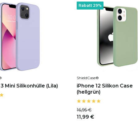
Rabatt 29%
®
ShieldCase®
3 Mini Silikonhülle (Lila)
iPhone 12 Silikon Case
(hellgrün)
16,95 €
11,99 €