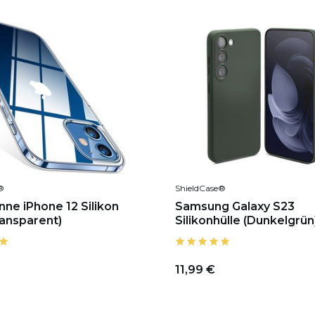
®
ShieldCase®
nne iPhone 12 Silikon
Samsung Galaxy S23
ransparent)
Silikonhülle (Dunkelgrün
11,99 €