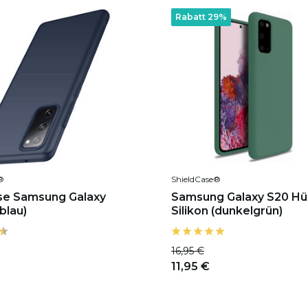
Rabatt 29%
®
ShieldCase®
se Samsung Galaxy
Samsung Galaxy S20 Hül
blau)
Silikon (dunkelgrün)
16,95 €
11,95 €