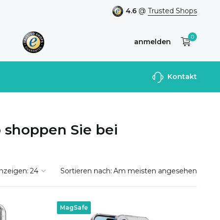
4.6
@
Trusted Shops
0
anmelden
Benutzerkonto
Kontakt
anlegen
 shoppen Sie bei
nzeigen:
Sortieren nach:
MagSafe