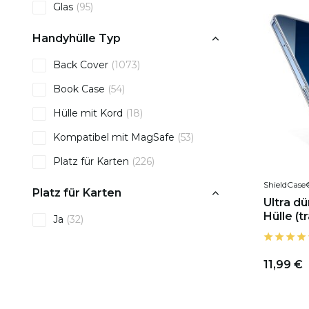
Glas
(95)
Handyhülle Typ
Back Cover
(1073)
Book Case
(54)
Hülle mit Kord
(18)
Kompatibel mit MagSafe
(53)
Platz für Karten
(226)
ShieldCase
Platz für Karten
Ultra dü
Hülle (t
Ja
(32)
11,99 €