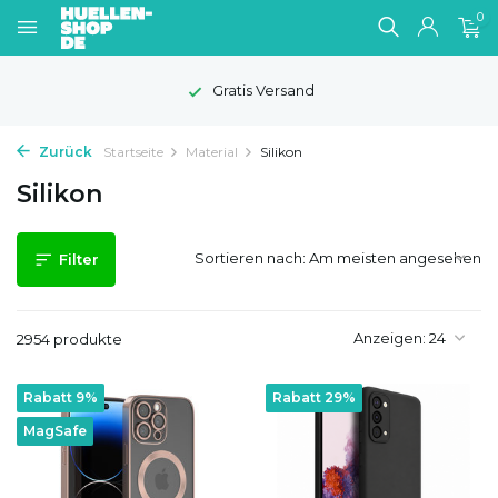
0
1-2 Werktage Lieferzeit
Zurück
Startseite
Material
Silikon
Silikon
Sortieren nach:
Filter
Anzeigen:
2954 produkte
Rabatt 9%
Rabatt 29%
MagSafe