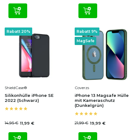
Rabatt 20%
Rabatt 9%
MagSafe
ShieldCase®
Coverzs
Silikonhülle iPhone SE
iPhone 13 Magsafe Hülle
2022 (Schwarz)
mit Kameraschutz
(Dunkelgrün)
14,95 €
21,99 €
11,99 €
19,99 €