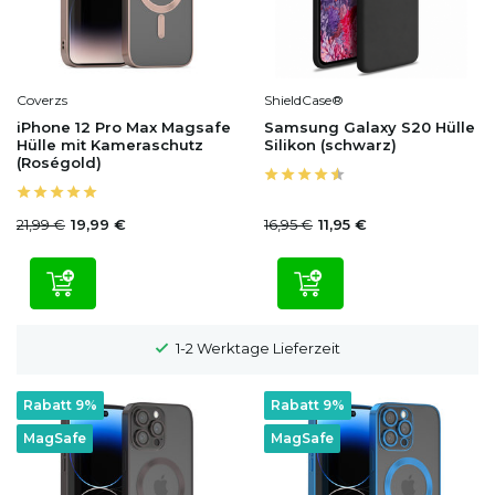
Coverzs
ShieldCase®
iPhone 12 Pro Max Magsafe
Samsung Galaxy S20 Hülle
Hülle mit Kameraschutz
Silikon (schwarz)
(Roségold)
21,99 €
16,95 €
19,99 €
11,95 €
1-2 Werktage Lieferzeit
Rabatt 9%
Rabatt 9%
MagSafe
MagSafe