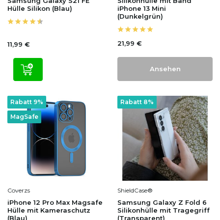
Samsung Galaxy S21 FE
Silikonhülle mit Band
Hülle Silikon (Blau)
iPhone 13 Mini
(Dunkelgrün)
21,99 €
11,99 €
Ansehen
Rabatt 9%
Rabatt 8%
MagSafe
Coverzs
ShieldCase®
iPhone 12 Pro Max Magsafe
Samsung Galaxy Z Fold 6
Hülle mit Kameraschutz
Silikonhülle mit Tragegriff
(Blau)
(Transparent)