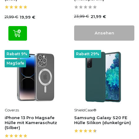
23,99 €
21,99 €
21,99 €
19,99 €
Ansehen
Rabatt 9%
Rabatt 29%
MagSafe
Coverzs
ShieldCase®
iPhone 13 Pro Magsafe
Samsung Galaxy S20 FE
Hülle mit Kameraschutz
Hülle Silikon (dunkelgrün)
(Silber)