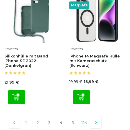
MagSafe
Coverzs
Coverzs
Silikonhülle mit Band
iPhone 14 Magsafe Hülle
iPhone SE 2022
mit Kameraschutz
(Dunkelgrün)
(Schwarz)
19,99 €
16,99 €
21,99 €
1
2
3
4
5
124