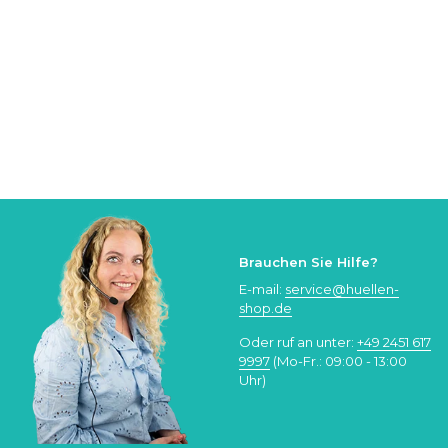
Brauchen Sie Hilfe?
E-mail:
service@huellen-
shop.de
Oder ruf an unter:
+49 2451 617
9997
(Mo-Fr.: 09:00 - 13:00
Uhr)