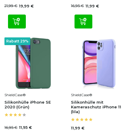
21,99 €
16,95 €
19,99 €
11,99 €
Rabatt 29%
ShieldCase®
ShieldCase®
Silikonhülle iPhone SE
Silikonhülle mit
2020 (Grün)
Kameraschutz iPhone 11
(lila)
16,95 €
11,95 €
11,99 €