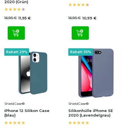
2020 (Grün)
16,95 €
16,95 €
11,95 €
10,99 €
Rabatt 29%
Rabatt 35%
ShieldCase®
ShieldCase®
iPhone 12 Silikon Case
Silikonhülle iPhone SE
(blau)
2020 (Lavendelgrau)