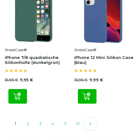
ShieldCase®
ShieldCase®
iPhone 7/8 quadratische
iPhone 12 Mini Silikon Case
Silikonhülle (dunkelgrün)
(blau)
16,95 €
16,95 €
9,95 €
9,99 €
1
2
3
4
5
15