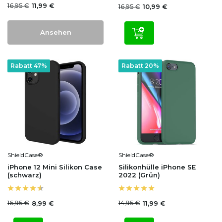
16,95 €
11,99 €
16,95 €
10,99 €
Ansehen
Rabatt 47%
Rabatt 20%
ShieldCase®
ShieldCase®
iPhone 12 Mini Silikon Case
Silikonhülle iPhone SE
(schwarz)
2022 (Grün)
16,95 €
14,95 €
8,99 €
11,99 €