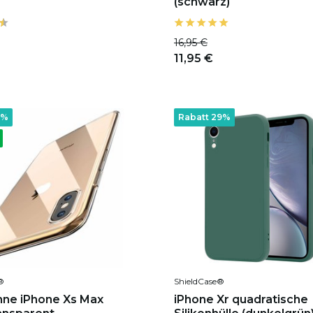
(schwarz)
16,95 €
11,95 €
1%
Rabatt 29%
®
ShieldCase®
nne iPhone Xs Max
iPhone Xr quadratische