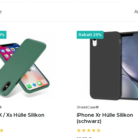
e
A
9%
Rabatt 29%
®
ShieldCase®
 / Xs Hülle Silikon
iPhone Xr Hülle Silikon
(schwarz)