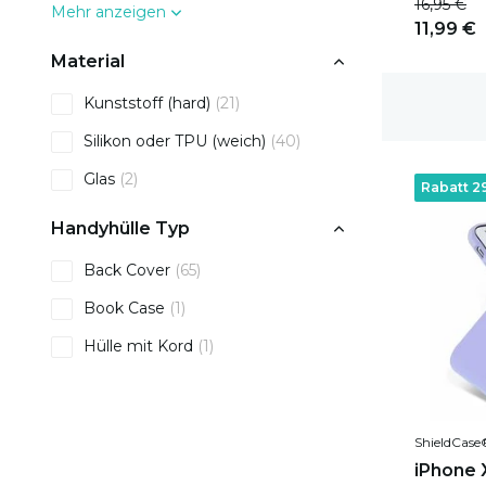
16,95 €
Mehr anzeigen
11,99 €
Material
Kunststoff (hard)
(21)
1-2 Werktage Lieferzeit
Silikon oder TPU (weich)
(40)
Glas
(2)
Rabatt 2
Handyhülle Typ
Back Cover
(65)
Book Case
(1)
Hülle mit Kord
(1)
Platz für Karten
(9)
ShieldCase
iPhone X 