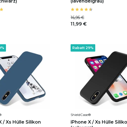
chwarz)
(lavendelgrau)
16,95 €
11,99 €
9%
Rabatt 29%
®
ShieldCase®
 / Xs Hülle Silikon
iPhone X / Xs Hülle Silik