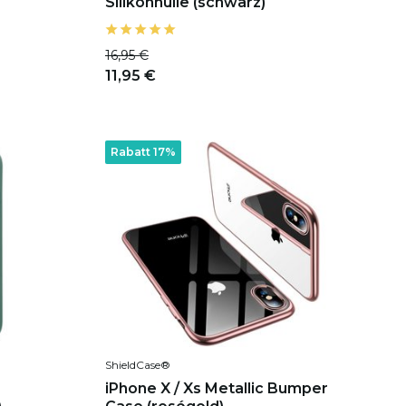
Silikonhülle (schwarz)
16,95 €
11,95 €
Rabatt 17%
ShieldCase®
iPhone X / Xs Metallic Bumper