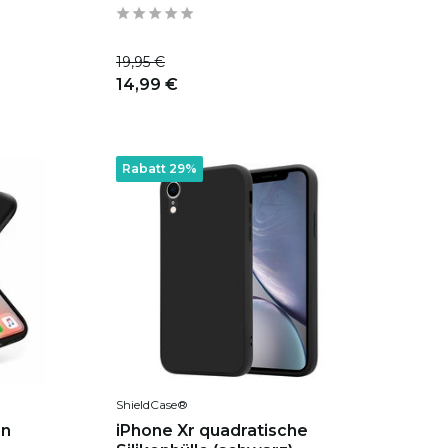
19,95 €
14,99 €
Rabatt 29%
ShieldCase®
on
iPhone Xr quadratische