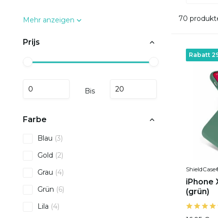
70 produkt
Mehr anzeigen
Prijs
Rabatt 2
Bis
Farbe
Blau
(3)
Gold
(2)
ShieldCase
Grau
(4)
iPhone X
Grün
(6)
(grün)
Lila
(4)