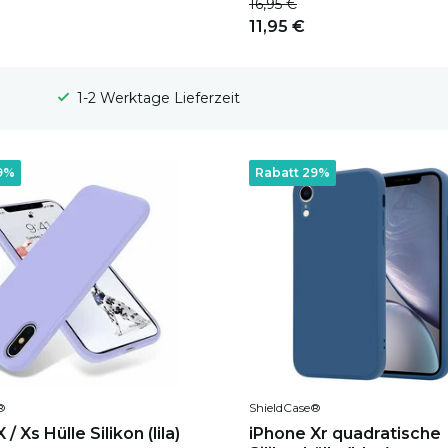
16,95 €
11,95 €
100 Tage Widerrufsrecht
9%
Rabatt 29%
®
ShieldCase®
/ Xs Hülle Silikon (lila)
iPhone Xr quadratische