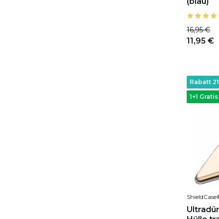
(blau)
16,95 €
11,95 €
Rabatt 2
1+1 Gratis
ShieldCase
Ultradü