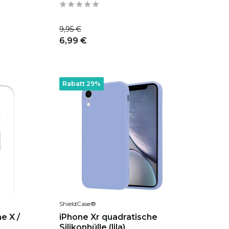
9,95 €
6,99 €
Rabatt 29%
ShieldCase®
e X /
iPhone Xr quadratische
Silikonhülle (lila)