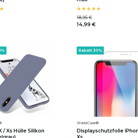
18,95 €
14,99 €
9%
Rabatt 30%
®
ShieldCase®
 / Xs Hülle Silikon
Displayschutzfolie iPhon
elgrau)
Xs