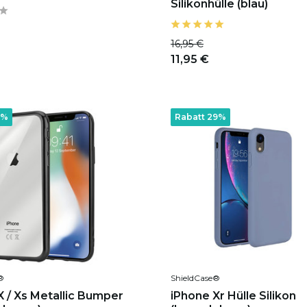
Silikonhülle (blau)
16,95 €
11,95 €
7%
Rabatt 29%
®
ShieldCase®
X / Xs Metallic Bumper
iPhone Xr Hülle Silikon