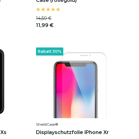
)
Case (roségold)
14,50 €
11,99 €
Rabatt 30%
ShieldCase®
 Xs
Displayschutzfolie iPhone Xr