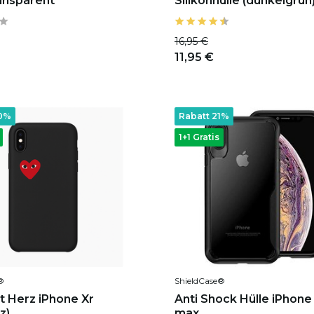
ransparent
Silikonhülle (dunkelgrün
16,95 €
11,95 €
20%
Rabatt 21%
1+1 Gratis
®
ShieldCase®
it Herz iPhone Xr
Anti Shock Hülle iPhone
z)
max