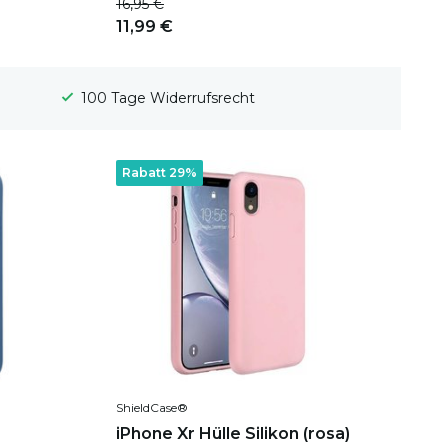
16,95 €
11,99 €
Gratis Versand
Rabatt 29%
ShieldCase®
iPhone Xr Hülle Silikon (rosa)