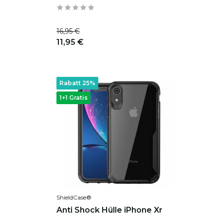
16,95 €
11,95 €
Rabatt 25%
1+1 Gratis
ShieldCase®
Anti Shock Hülle iPhone Xr