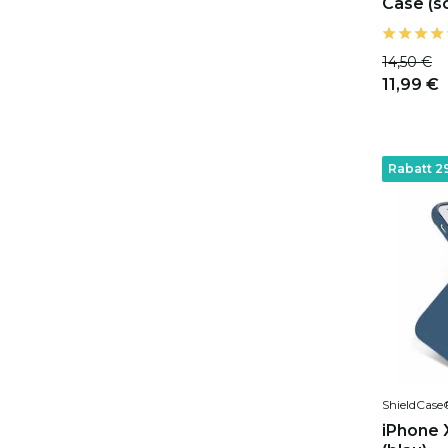
Case (s
14,50 €
11,99 €
Rabatt 2
ShieldCase
iPhone X