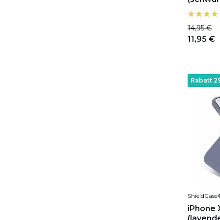
14,95 €
11,95 €
Rabatt 2
ShieldCase
iPhone X
(lavend