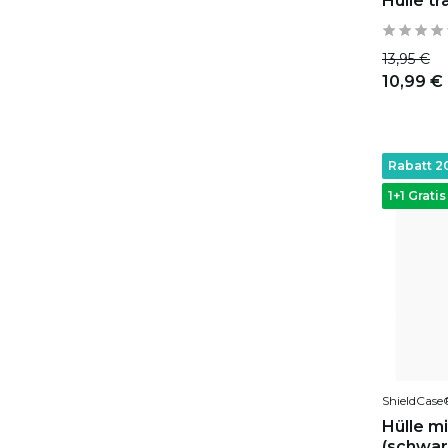
Hülle t
13,95 €
10,99 €
Rabatt 
1+1 Gratis
ShieldCase
Hülle m
(schwar