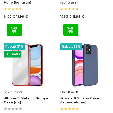
Hülle (hellgrün)
(schwarz)
14,50 €
16,95 €
11,99 €
11,99 €
Rabatt 31%
Rabatt 35%
1+1 Gratis
ShieldCase®
ShieldCase®
iPhone 11 Metallic Bumper
iPhone 11 Silikon Case
Case (rot)
(lavendelgrau)