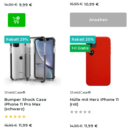
16,95 €
10,99 €
14,50 €
9,99 €
Ansehen
Rabatt 29%
Rabatt 20%
1+1 Gratis
ShieldCase®
ShieldCase®
Bumper Shock Case
Hülle mit Herz iPhone 11
iPhone 11 Pro Max
(rot)
(schwarz)
16,95 €
11,99 €
14,95 €
11,99 €