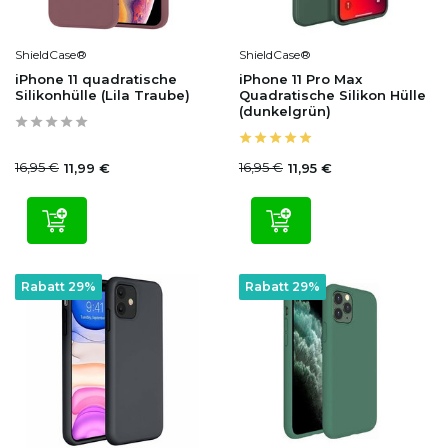
ShieldCase®
ShieldCase®
iPhone 11 quadratische
iPhone 11 Pro Max
Silikonhülle (Lila Traube)
Quadratische Silikon Hülle
(dunkelgrün)
16,95 €
16,95 €
11,99 €
11,95 €
Rabatt 29%
Rabatt 29%