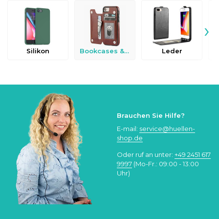
›
Silikon
Bookcases & Flip Cases
Leder
Brauchen Sie Hilfe?
E-mail:
service@huellen-
shop.de
Oder ruf an unter:
+49 2451 617
9997
(Mo-Fr.: 09:00 - 13:00
Uhr)