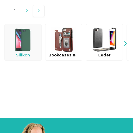
1
2
›
Silikon
Bookcases & Flip Cases
Leder