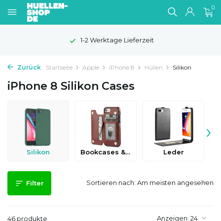
0
erktage Lieferzeit
100 Tag
Zurück
Startseite
Apple
iPhone 8
Hüllen
Silikon
iPhone 8 Silikon Cases
›
Silikon
Bookcases & Flip Cases
Leder
Sortieren nach:
Filter
Anzeigen:
46 produkte