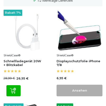
1-2 Werktage Lieferzeit
Rabatt 7%
ShieldCase®
ShieldCase®
Schnellladegerät 20W
Displayschutzfolie iPhone
+ Blitzkabel
7/8
28,99 €
6,95 €
26,95 €
Ansehen