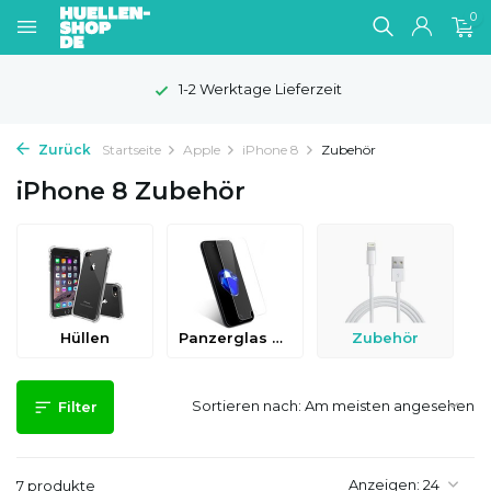
0
1-2 Werktage Lieferzeit
Zurück
Startseite
Apple
iPhone 8
Zubehör
iPhone 8 Zubehör
Hüllen
Panzerglas & Schutzfolien
Zubehör
Sortieren nach:
Filter
Anzeigen:
7 produkte