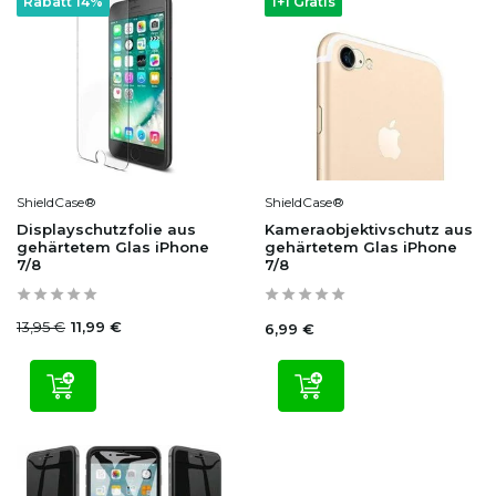
Rabatt 14%
1+1 Gratis
ShieldCase®
ShieldCase®
Displayschutzfolie aus
Kameraobjektivschutz aus
gehärtetem Glas iPhone
gehärtetem Glas iPhone
7/8
7/8
13,95 €
11,99 €
6,99 €