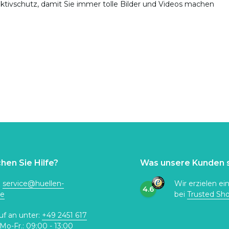
tivschutz, damit Sie immer tolle Bilder und Videos machen
hen Sie Hilfe?
Was unsere Kunden 
:
service@huellen-
Wir erzielen ei
4.6
de
bei
Trusted Sh
uf an unter:
+49 2451 617
Mo-Fr.: 09:00 - 13:00