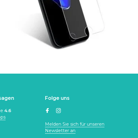
sagen
Folge uns
ne
4.6
ops
Melden Sie sich für unseren
Newsletter an