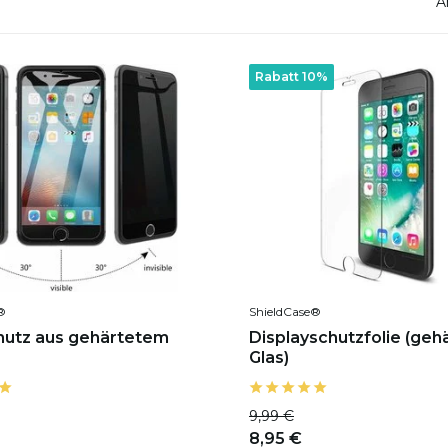
A
Rabatt 10%
®
ShieldCase®
hutz aus gehärtetem
Displayschutzfolie (geh
Glas)
9,99 €
8,95 €