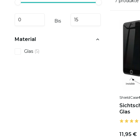
7 produkte
Bis
Material
Glas
(5)
ShieldCase
Sichtsc
Glas
11,95 €