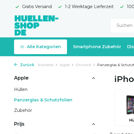
Gratis Versand
1-2 Werktage Lieferzeit
100
Alle Kategorien
Smartphone Zubehör
Di
Zurück
Startseite
Apple
iPhone 8
Panzerglas & Schutzf
iPho
Apple
Hüllen
Panzerglas & Schutzfolien
Zubehör
Hü
Prijs