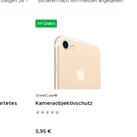
nzeigen:
Sortieren nach:
1+1 Gratis
ShieldCase®
ärtetes
Kameraobjektivschutz
5,95 €