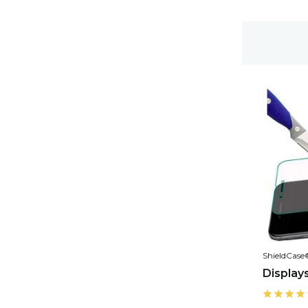
Gratis Versand
ShieldCase
Display