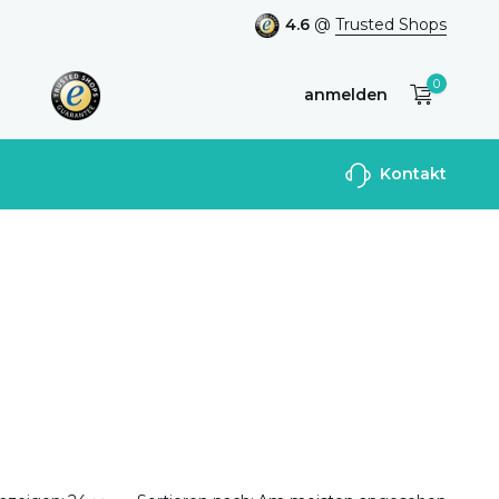
4.6
@
Trusted Shops
0
anmelden
Benutzerkonto
Kontakt
anlegen