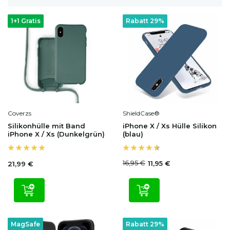
1+1 Gratis
Rabatt 29%
Coverzs
ShieldCase®
Silikonhülle mit Band
iPhone X / Xs Hülle Silikon
iPhone X / Xs (Dunkelgrün)
(blau)
16,95 €
11,95 €
21,99 €
MagSafe
Rabatt 29%