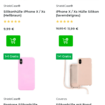
ShieldCase®
ShieldCase®
Silikonhülle iPhone X / Xs
iPhone X / Xs Hülle Silikon
(Hellbraun)
(lavendelgrau)
16,95 €
11,99 €
9,99 €
1+1 Gratis
1+1 Gratis
ShieldCase®
Coverzs
Pantone Silikonhülle
Silikonhülle mit Band