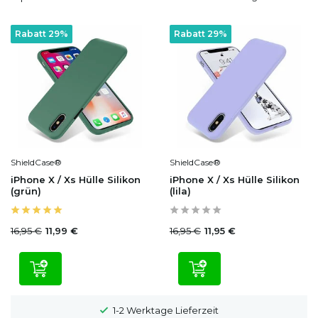
Rabatt 29%
Rabatt 29%
ShieldCase®
ShieldCase®
iPhone X / Xs Hülle Silikon
iPhone X / Xs Hülle Silikon
(grün)
(lila)
16,95 €
16,95 €
11,99 €
11,95 €
100 Tage Widerrufsrecht