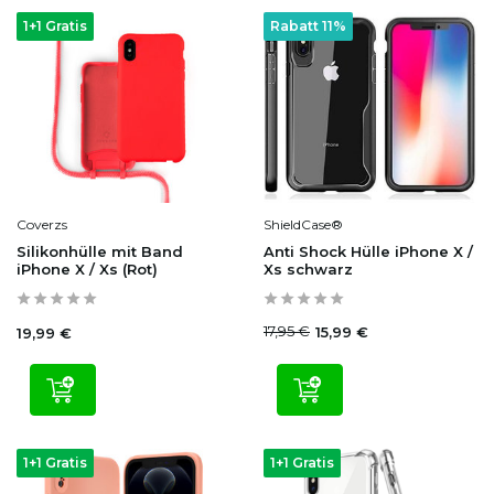
1+1 Gratis
Rabatt 11%
Coverzs
ShieldCase®
Silikonhülle mit Band
Anti Shock Hülle iPhone X /
iPhone X / Xs (Rot)
Xs schwarz
17,95 €
15,99 €
19,99 €
1+1 Gratis
1+1 Gratis