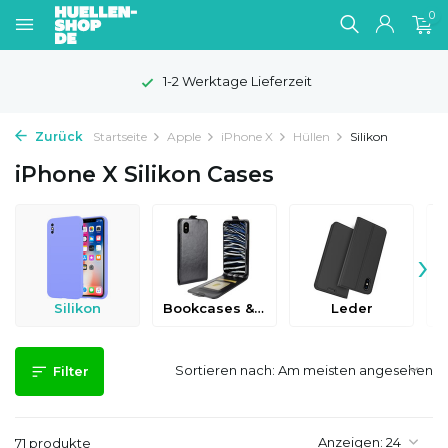
0
1-2 Werktage Lieferzeit
Zurück
Startseite
Apple
iPhone X
Hüllen
Silikon
iPhone X Silikon Cases
›
Silikon
Bookcases & Flip Cases
Leder
Sortieren nach:
Filter
Anzeigen:
71 produkte