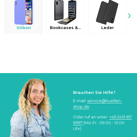
›
Silikon
Bookcases & Flip Cases
Leder
Brauchen Sie Hilfe?
E-mail:
service@huellen-
shop.de
Oder ruf an unter:
+49 2451 617
9997
(Mo-Fr.: 09:00 - 13:00
Uhr)