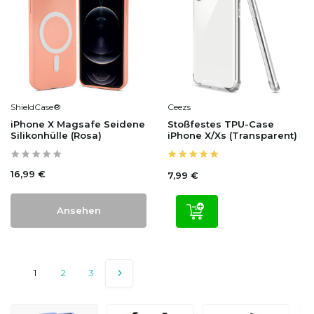
ShieldCase®
Ceezs
iPhone X Magsafe Seidene
Stoßfestes TPU-Case
Silikonhülle (Rosa)
iPhone X/Xs (Transparent)
16,99 €
7,99 €
Ansehen
1
2
3