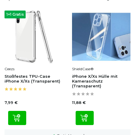
1+1 Gratis
Ceezs
ShieldCase®
Stoßfestes TPU-Case
iPhone X/Xs Hülle mit
iPhone X/Xs (Transparent)
Kameraschutz
(Transparent)
7,99 €
11,88 €