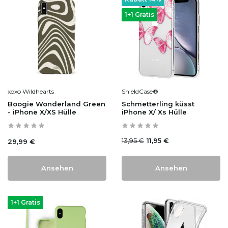
1+1 Gratis
xoxo Wildhearts
ShieldCase®
Boogie Wonderland Green
Schmetterling küsst
- iPhone X/XS Hülle
iPhone X/ Xs Hülle
13,95 €
11,95 €
29,99 €
Ansehen
Ansehen
1+1 Gratis