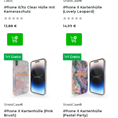
Ceezs
ShieldCase®
iPhone X/Xs Clear Hülle mit
iPhone X Kartenhülle
Kameraschutz
(Lovely Leopard)
13,88 €
14,99 €
1+1 Gratis
1+1 Gratis
ShieldCase®
ShieldCase®
iPhone X Kartenhülle (Pink
iPhone X Kartenhülle
Brush)
(Pastel Party)