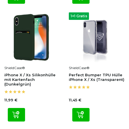
1+1 Gratis
ShieldCase®
ShieldCase®
iPhone X / Xs Silikonhülle
Perfect Bumper TPU Hülle
mit Kartenfach
iPhone X / Xs (Transparent)
(Dunkelgrün)
11,99 €
11,45 €