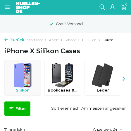
0
Gratis Versand
Zurück
Startseite
Apple
iPhone X
Hüllen
Silikon
iPhone X Silikon Cases
›
Silikon
Bookcases & Flip Cases
Leder
Sortieren nach:
Filter
Anzeigen:
71 produkte