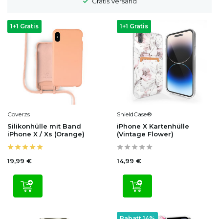
1-2 Werktage Lieferzeit
1+1 Gratis
1+1 Gratis
Coverzs
ShieldCase®
Silikonhülle mit Band
iPhone X Kartenhülle
iPhone X / Xs (Orange)
(Vintage Flower)
19,99 €
14,99 €
Rabatt 14%