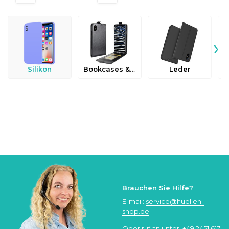
›
Silikon
Bookcases & Flip Cases
Leder
Brauchen Sie Hilfe?
E-mail:
service@huellen-
shop.de
Oder ruf an unter:
+49 2451 617