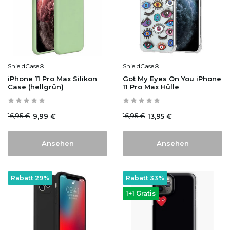
ShieldCase®
ShieldCase®
iPhone 11 Pro Max Silikon
Got My Eyes On You iPhone
Case (hellgrün)
11 Pro Max Hülle
16,95 €
16,95 €
9,99 €
13,95 €
Ansehen
Ansehen
Rabatt 29%
Rabatt 33%
1+1 Gratis