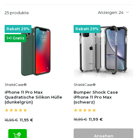
Anzeigen:
25 produkte
Rabatt 29%
Rabatt 29%
1+1 Gratis
ShieldCase®
ShieldCase®
iPhone 11 Pro Max
Bumper Shock Case
Quadratische Silikon Hülle
iPhone 11 Pro Max
(dunkelgrün)
(schwarz)
16,95 €
11,99 €
16,95 €
11,95 €
Ansehen