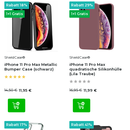
Rabatt 18%
Rabatt 29%
1+1 Gratis
1+1 Gratis
ShieldCase®
ShieldCase®
iPhone 11 Pro Max Metallic
iPhone 11 Pro Max
Bumper Case (schwarz)
quadratische Silikonhülle
(Lila Traube)
14,50 €
16,95 €
11,95 €
11,99 €
Rabatt 17%
Rabatt 41%