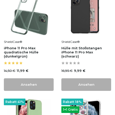
ShieldCase®
ShieldCase®
iPhone 11 Pro Max
Hülle mit Stoßstangen
quadratische Hülle
iPhone 11 Pro Max
(dunkelgrün)
(schwarz)
14,50 €
16,95 €
11,99 €
9,99 €
Ansehen
Ansehen
Rabatt 41%
Rabatt 18%
1+1 Gratis