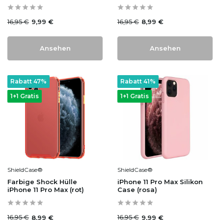
16,95 €
16,95 €
9,99 €
8,99 €
Ansehen
Ansehen
Rabatt 47%
Rabatt 41%
1+1 Gratis
1+1 Gratis
ShieldCase®
ShieldCase®
Farbige Shock Hülle
iPhone 11 Pro Max Silikon
iPhone 11 Pro Max (rot)
Case (rosa)
16,95 €
16,95 €
8,99 €
9,99 €