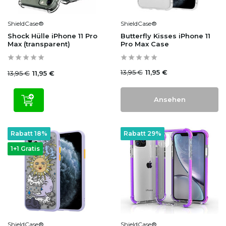
ShieldCase®
ShieldCase®
Shock Hülle iPhone 11 Pro
Butterfly Kisses iPhone 11
Max (transparent)
Pro Max Case
13,95 €
11,95 €
13,95 €
11,95 €
Ansehen
Rabatt 18%
Rabatt 29%
1+1 Gratis
ShieldCase®
ShieldCase®