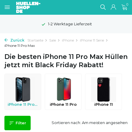
0
eit
100 Tage Widerrufsrech
Zurück
Startseite
Sale
iPhone
iPhone 11 Serie
iPhone 11 Pro Max
Die besten iPhone 11 Pro Max Hüllen
jetzt mit Black Friday Rabatt!
iPhone 11 Pro Max
iPhone 11 Pro
iPhone 11
Sortieren nach:
Filter