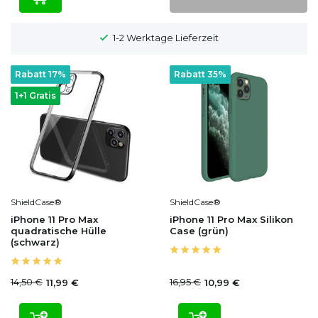
100 Tage Widerrufsrecht
Rabatt 17%
Rabatt 35%
1+1 Gratis
ShieldCase®
ShieldCase®
iPhone 11 Pro Max
iPhone 11 Pro Max Silikon
quadratische Hülle
Case (grün)
(schwarz)
14,50 €
16,95 €
11,99 €
10,99 €