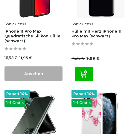
ShieldCase®
ShieldCase®
iPhone 11 Pro Max
Hülle mit Herz iPhone 11
Quadratische Silikon Hülle
Pro Max (schwarz)
(schwarz)
16,95 €
11,95 €
14,95 €
9,99 €
Ansehen
Rabatt 14%
Rabatt 14%
1+1 Gratis
1+1 Gratis