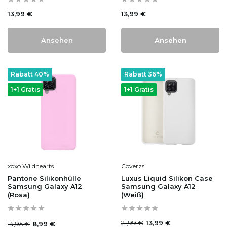
13,99 €
13,99 €
Ansehen
Ansehen
Rabatt 40%
Rabatt 36%
1+1 Gratis
1+1 Gratis
xoxo Wildhearts
Coverzs
Pantone Silikonhülle
Luxus Liquid Silikon Case
Samsung Galaxy A12
Samsung Galaxy A12
(Rosa)
(Weiß)
21,99 €
13,99 €
14,95 €
8,99 €