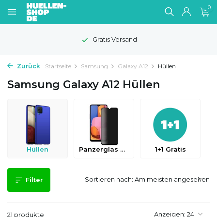
0
1-2 Werktage Lieferzeit
Zurück
Startseite
Samsung
Galaxy A12
Hüllen
Samsung Galaxy A12 Hüllen
Hüllen
Panzerglas & Schutzfolien
1+1 Gratis
Sortieren nach:
Filter
Anzeigen:
21 produkte