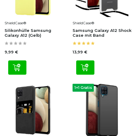
ShieldCase®
ShieldCase®
Silikonhülle Samsung
Samsung Galaxy A12 Shock
Galaxy A12 (Gelb)
Case mit Band
9,99 €
13,99 €
1+1 Gratis