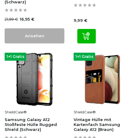
(Schwarz)
21,99 €
16,95 €
9,99 €
Ansehen
1+1 Gratis
1+1 Gratis
ShieldCase®
ShieldCase®
Samsung Galaxy A12
Vintage Hülle mit
Stoßfeste Hülle Rugged
Kartenfach Samsung
Shield (Schwarz)
Galaxy A12 (Braun)