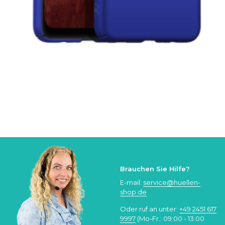
Brauchen Sie Hilfe?
E-mail:
service@huellen-
shop.de
Oder ruf an unter:
+49 2451 617
9997
(Mo-Fr.: 09:00 - 13:00