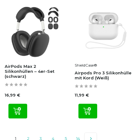
ShieldCase®
AirPods Max 2
Silikonhüllen – 4er-Set
Airpods Pro 3 Silikonhülle
(schwarz)
mit Kord (Weiß)
16,99 €
11,99 €
1
2
3
4
5
14