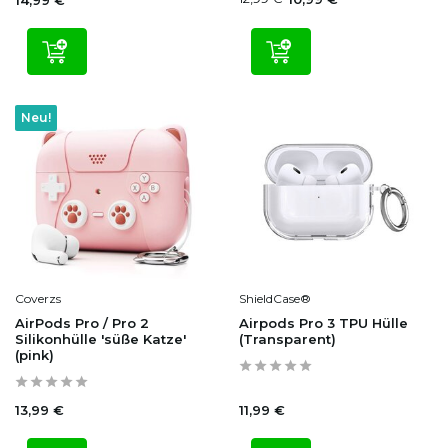
14,99 €
Neu!
Coverzs
ShieldCase®
AirPods Pro / Pro 2
Airpods Pro 3 TPU Hülle
Silikonhülle 'süße Katze'
(Transparent)
(pink)
13,99 €
11,99 €