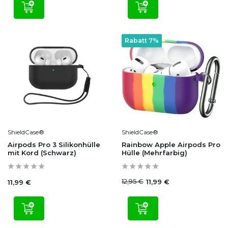
Rabatt 7%
ShieldCase®
ShieldCase®
Airpods Pro 3 Silikonhülle
Rainbow Apple Airpods Pro
mit Kord (Schwarz)
Hülle (Mehrfarbig)
12,95 €
11,99 €
11,99 €