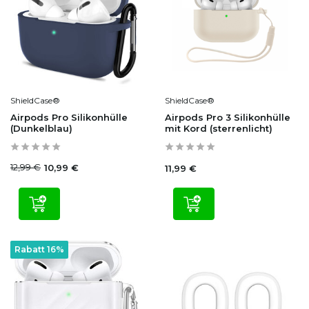
ShieldCase®
ShieldCase®
Airpods Pro Silikonhülle
Airpods Pro 3 Silikonhülle
(Dunkelblau)
mit Kord (sterrenlicht)
12,99 €
10,99 €
11,99 €
Rabatt 16%