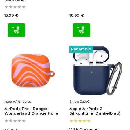
15,99 €
16,99 €
Rabatt 15%
xoxo Wildhearts
ShieldCase®
AirPods Pro - Boogie
Apple AirPods 2
Wonderland Orange Hülle
Silikonhülle (Dunkelblau)
12,99 €
10,99 €